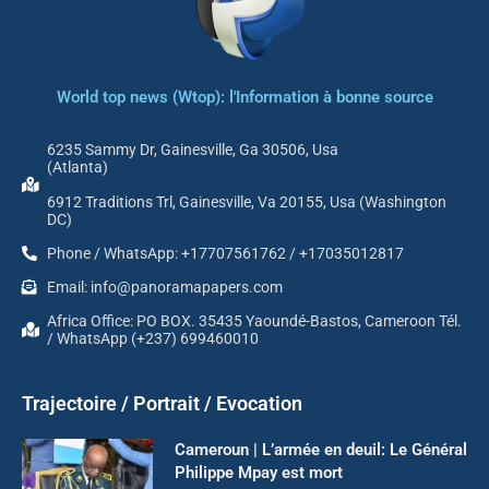
World top news (Wtop): l'Information à bonne source
6235 Sammy Dr, Gainesville, Ga 30506, Usa
(Atlanta)
6912 Traditions Trl, Gainesville, Va 20155, Usa (Washington
DC)
Phone / WhatsApp: +17707561762 / +17035012817
Email: info@panoramapapers.com
Africa Office: PO BOX. 35435 Yaoundé-Bastos, Cameroon Tél.
/ WhatsApp (+237) 699460010
Trajectoire / Portrait / Evocation
Cameroun | L’armée en deuil: Le Général
Philippe Mpay est mort