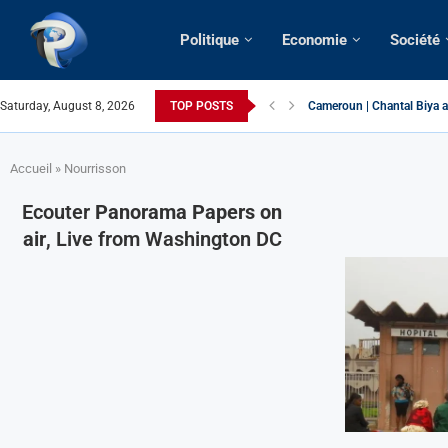
Politique
Economie
Société
Cameroun | Chantal Biya a
Saturday, August 8, 2026
TOP POSTS
Succession présidentielle 
Cameroun | Oswald Baboké 
France | Gangsterisme dipl
URGENT > Cameroun | Expu
États-Unis | Une infirmière
Exclusif > Cameroun | Révi
Cameroun | Liberté d’expre
Cameroun | Crise post-élec
Accueil
»
Nourrisson
Ecouter
Panorama Papers on
air
, Live from Washington DC