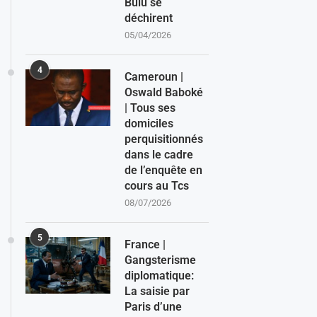
Bulu se
déchirent
05/04/2026
4
Cameroun |
Oswald Baboké
| Tous ses
domiciles
perquisitionnés
dans le cadre
de l’enquête en
cours au Tcs
08/07/2026
5
France |
Gangsterisme
diplomatique:
La saisie par
Paris d’une