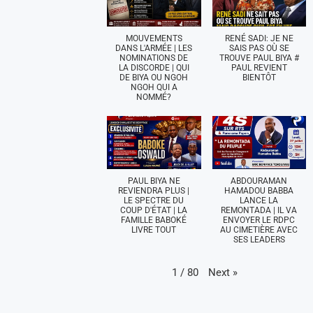
MOUVEMENTS
RENÉ SADI: JE NE
DANS L'ARMÉE | LES
SAIS PAS OÙ SE
NOMINATIONS DE
TROUVE PAUL BIYA #
LA DISCORDE | QUI
PAUL REVIENT
DE BIYA OU NGOH
BIENTÔT
NGOH QUI A
NOMMÉ?
PAUL BIYA NE
ABDOURAMAN
REVIENDRA PLUS |
HAMADOU BABBA
LE SPECTRE DU
LANCE LA
COUP D'ÉTAT | LA
REMONTADA | IL VA
FAMILLE BABOKÉ
ENVOYER LE RDPC
LIVRE TOUT
AU CIMETIÈRE AVEC
SES LEADERS
Next
»
1
/
80