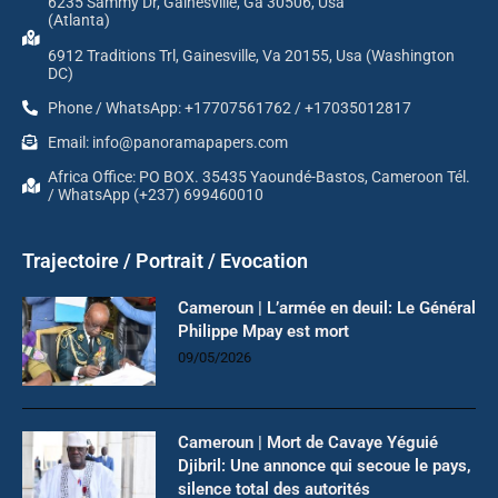
6235 Sammy Dr, Gainesville, Ga 30506, Usa
(Atlanta)
6912 Traditions Trl, Gainesville, Va 20155, Usa (Washington
DC)
Phone / WhatsApp: +17707561762 / +17035012817
Email: info@panoramapapers.com
Africa Office: PO BOX. 35435 Yaoundé-Bastos, Cameroon Tél.
/ WhatsApp (+237) 699460010
Trajectoire / Portrait / Evocation
Cameroun | L’armée en deuil: Le Général
Philippe Mpay est mort
09/05/2026
Cameroun | Mort de Cavaye Yéguié
Djibril: Une annonce qui secoue le pays,
silence total des autorités