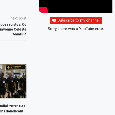
next post
Subscribe to my channel
opos racistes: Ce
Sorry, there was a YouTube error.
guayenne Celeste
Amarilla
ondial 2026: Des
cains dénoncent