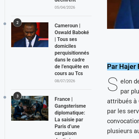
05/04/2026
2
Cameroun |
Oswald Baboké
| Tous ses
domiciles
perquisitionnés
dans le cadre
Par Hajer 
de l’enquête en
cours au Tcs
S
elon d
08/07/2026
par pl
3
France |
attribués à
Gangsterisme
par les ser
diplomatique:
La saisie par
convocation
Paris d’une
plusieurs a
cargaison