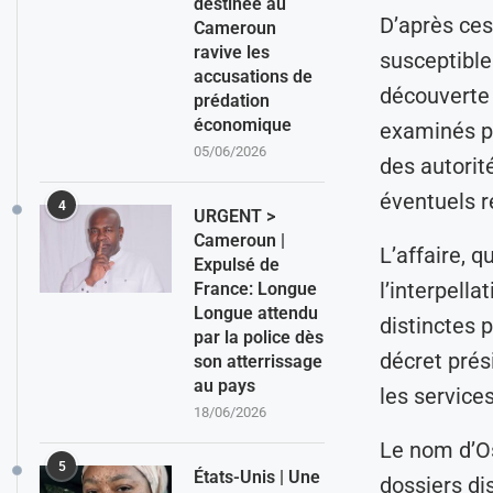
destinée au
D’après ces
Cameroun
ravive les
susceptibles
accusations de
découverte 
prédation
économique
examinés pa
05/06/2026
des autorit
éventuels r
4
URGENT >
Cameroun |
L’affaire, q
Expulsé de
l’interpell
France: Longue
Longue attendu
distinctes 
par la police dès
décret prési
son atterrissage
au pays
les service
18/06/2026
Le nom d’Os
5
États-Unis | Une
dossiers dis