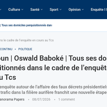
Culture
Santé
Sport
Opinion
Enquête I
atique: La saisie par Paris d’une cargaison destinée...
é de France: Longue Longue attendu par...
camerounaise tuée par la chute d’un arbre...
on constitutionnelle: Un vice-président aux pouvoirs étendus...
sion: Le commissaire Vicent de Paul Meva aurait...
rale: Incertitudes sur le cas Anicet Ekane.
stique: Franck Emmanuel Biya nouveau vice-président dans les...
s intellectuels appellent à la libération du...
s le cadre de l’enquête en cours au Tcs
 CONTINU
POLITIQUE
n | Oswald Baboké | Tous ses do
itionnés dans le cadre de l’enquêt
u Tcs
nquête autour de l'affaire des faux décrets présidentiel
rafic dans la filière aurifère franchit une nouvelle étape
anorama Papers
08/07/2026
1 comment