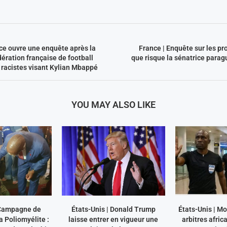
ice ouvre une enquête après la
France | Enquête sur les pr
dération française de football
que risque la sénatrice para
 racistes visant Kylian Mbappé
YOU MAY ALSO LIKE
Campagne de
États-Unis | Donald Trump
États-Unis | M
a Poliomyélite :
laisse entrer en vigueur une
arbitres afri