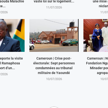
aouda Malachie
vaste loi sur le logement...
une mise à
e...
récla
11/07/2026
/2026
11/0
eporte la visite
Cameroun | Crise post-
Cameroun | N
ril Ramaphosa
électorale: Sept personnes
Fondation Ngu
ort d’un...
condamnées au tribunal
Minader po
militaire de Yaoundé
agropas
/2026
10/07/2026
10/0