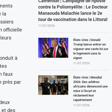
Cameroun | Campagne de riposte
éments
contre la Poliomyélite : Le Docteur
Manaouda Malachie lance le 2e
 la
tour de vaccination dans le Littoral
ossiers
11/07/2026
officielle
leurs
États-Unis | Donald
Trump laisse entrer en
vigueur une vaste loi sur
le logement sans la
conduit à
signer
11/07/2026
êtes
n faux
États-Unis | Mondial
e près par
2026: Des arbitres
africains dénoncent une
mise à l’écart et
réclament leur
rapatriement
 deux
11/07/2026
s et des