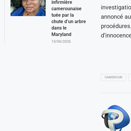
infirmière
investigatio
camerounaise
tuée par la
annoncé au
chute d’un arbre
procédures.
dans le
Maryland
d’innocenc
13/06/2026
CAMEROUN