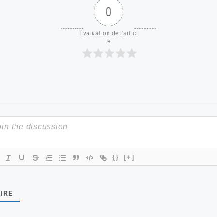
0
Évaluation de l'articl
e
{}
[+]
IRE