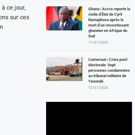
 à ce jour,
Ghana | Accra reporte la
visite d’État de Cyril
ns sur ces
Ramaphosa après la
mort d’un ressortissant
on
ghanéen en Afrique du
Sud
11/07/2026
Cameroun | Crise post-
électorale: Sept
personnes condamnées
au tribunal militaire de
Yaoundé
10/07/2026