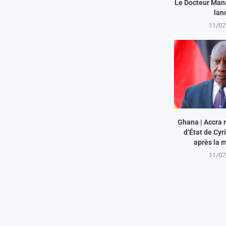
Le Docteur Man
lanc
11/07
Ghana | Accra r
d’État de Cy
après la m
11/07