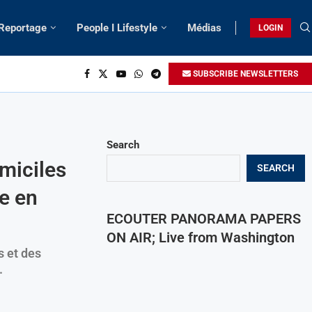
 Reportage
People I Lifestyle
Médias
LOGIN
SUBSCRIBE NEWSLETTERS
Search
miciles
SEARCH
e en
ECOUTER PANORAMA PAPERS
ON AIR; Live from Washington
s et des
.