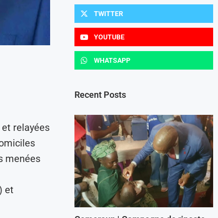
TWITTER
YOUTUBE
WHATSAPP
Recent Posts
et relayées
domiciles
ons menées
) et