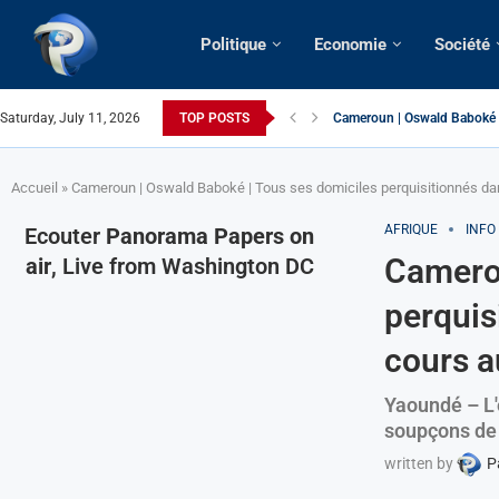
Politique
Economie
Société
Saturday, July 11, 2026
TOP POSTS
France | Gangsterisme diplom
URGENT > Cameroun | Expuls
États-Unis | Une infirmière 
Exclusif > Cameroun | Révisi
Cameroun | Liberté d’expres
Cameroun | Crise post-électo
Cameroun | Succession dyna
Cameroun | Affaire Maduro: De
Accueil
»
Cameroun | Oswald Baboké | Tous ses domiciles perquisitionnés dan
AFRIQUE
INFO
Ecouter
Panorama Papers on
Camerou
air
, Live from Washington DC
perquis
cours a
Yaoundé – L'e
soupçons de t
written by
P