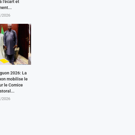
 l’écart et
ment...
7/2026
guon 2026: La
on mobilise le
ur le Comice
toral...
7/2026