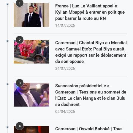
1
France | Luc Le Vaillant appelle
Kylian Mbappé à entrer en politique
pour barrer la route au RN
14/07/2026
2
Cameroun | Chantal Biya au Mondial
avec Samuel Eto’o: Paul Biya aurait
exigé un rapport sur le déplacement
de son épouse
24/07/2026
3
Succession présidentielle >
Cameroun | Tensions au sommet de
l’Etat: Le clan Nanga et le clan Bulu
se déchirent
05/04/2026
4
Cameroun | Oswald Baboké | Tous