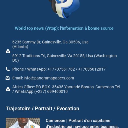
World top news (Wtop): l'Information à bonne source
6235 Sammy Dr, Gainesville, Ga 30506, Usa
(Atlanta)
6912 Traditions Trl, Gainesville, Va 20155, Usa (Washington
DC)
Phone / WhatsApp: +17707561762 / +17035012817
Email: info@panoramapapers.com
Africa Office: PO BOX. 35435 Yaoundé-Bastos, Cameroon Tél.
/ WhatsApp (+237) 699460010
Trajectoire / Portrait / Evocation
Cameroun | Portrait d’un capitaine
d’industrie qui navigue entre business,