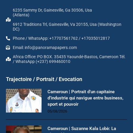
6235 Sammy Dr, Gainesville, Ga 30506, Usa
(Atlanta)
6912 Traditions Trl, Gainesville, Va 20155, Usa (Washington
DC)
Phone / WhatsApp: +17707561762 / +17035012817
Email: info@panoramapapers.com
Africa Office: PO BOX. 35435 Yaoundé-Bastos, Cameroon Tél.
/ WhatsApp (+237) 699460010
Trajectoire / Portrait / Evocation
Cameroun | Portrait d’un capitaine
d’industrie qui navigue entre business,
sport et pouvoir
05/08/2026
Cameroun | Suzanne Kala Lobè: La