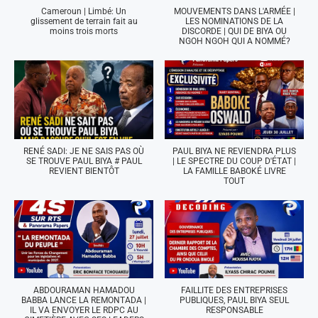
Cameroun | Limbé: Un
MOUVEMENTS DANS L'ARMÉE |
glissement de terrain fait au
LES NOMINATIONS DE LA
moins trois morts
DISCORDE | QUI DE BIYA OU
NGOH NGOH QUI A NOMMÉ?
RENÉ SADI: JE NE SAIS PAS OÙ
PAUL BIYA NE REVIENDRA PLUS
SE TROUVE PAUL BIYA # PAUL
| LE SPECTRE DU COUP D'ÉTAT |
REVIENT BIENTÔT
LA FAMILLE BABOKÉ LIVRE
TOUT
ABDOURAMAN HAMADOU
FAILLITE DES ENTREPRISES
BABBA LANCE LA REMONTADA |
PUBLIQUES, PAUL BIYA SEUL
IL VA ENVOYER LE RDPC AU
RESPONSABLE