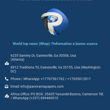
World top news (Wtop): l'Information à bonne source
6235 Sammy Dr, Gainesville, Ga 30506, Usa
(Atlanta)
6912 Traditions Trl, Gainesville, Va 20155, Usa (Washington
DC)
Phone / WhatsApp: +17707561762 / +17035012817
Email: info@panoramapapers.com
Africa Office: PO BOX. 35435 Yaoundé-Bastos, Cameroon Tél.
/ WhatsApp (+237) 699460010