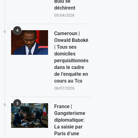
Bulu se
déchirent
05/04/2026
4
Cameroun |
Oswald Baboké
| Tous ses
domiciles
perquisitionnés
dans le cadre
de l’enquête en
cours au Tcs
08/07/2026
5
France |
Gangsterisme
diplomatique:
La saisie par
Paris d’une