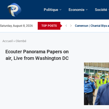
Politique
Economie
Société
Saturday, August 8, 2026
TOP POSTS
Cameroun | Chantal Biya a
Succession présidentielle 
Cameroun | Oswald Baboké 
France | Gangsterisme dipl
URGENT > Cameroun | Expu
États-Unis | Une infirmière
Exclusif > Cameroun | Révi
Cameroun | Liberté d’expre
Cameroun | Crise post-élec
Accueil
»
Olembé
Ecouter
Panorama Papers on
air
, Live from Washington DC