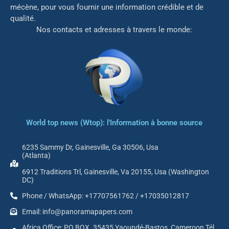
mé
cène, pour vous fournir une information crédible et de
qualité.
Nos contacts et adresses à travers le monde:
World top news (Wtop): l'Information à bonne source
6235 Sammy Dr, Gainesville, Ga 30506, Usa
(Atlanta)
6912 Traditions Trl, Gainesville, Va 20155, Usa (Washington
DC)
Phone / WhatsApp: +17707561762 / +17035012817
Email: info@panoramapapers.com
Africa Office: PO BOX. 35435 Yaoundé-Bastos, Cameroon Tél.