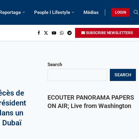
 Reportage
People I Lifestyle
Médias
LOGIN
SUBSCRIBE NEWSLETTERS
Search
SEARCH
écès de
ECOUTER PANORAMA PAPERS
résident
ON AIR; Live from Washington
dans un
à Dubaï