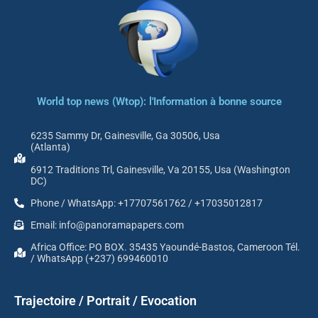
World top news (Wtop): l'Information à bonne source
6235 Sammy Dr, Gainesville, Ga 30506, Usa
(Atlanta)
6912 Traditions Trl, Gainesville, Va 20155, Usa (Washington
DC)
Phone / WhatsApp: +17707561762 / +17035012817
Email: info@panoramapapers.com
Africa Office: PO BOX. 35435 Yaoundé-Bastos, Cameroon Tél.
/ WhatsApp (+237) 699460010
Trajectoire / Portrait / Evocation