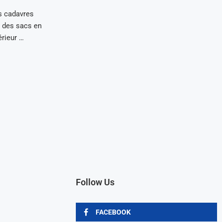
s cadavres
 des sacs en
érieur …
Follow Us
FACEBOOK