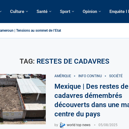
Culture
Santé
Sport
Opinion
Enquête I
ameroun | Tensions au sommet de l’Etat: Le...
ous ses domiciles perquisitionnés dans le...
tique: La saisie par Paris d’une cargaison destinée...
 de France: Longue Longue attendu par...
merounaise tuée par la chute d’un arbre...
n constitutionnelle: Un vice-président aux pouvoirs étendus...
ion: Le commissaire Vicent de Paul Meva aurait...
ale: Incertitudes sur le cas Anicet Ekane.
TAG:
RESTES DE CADAVRES
AMÉRIQUE
INFO CONTINU
SOCIÉTÉ
Mexique | Des restes de
cadavres démembrés
découverts dans une m
centre du pays
by
world top news
05/08/2025