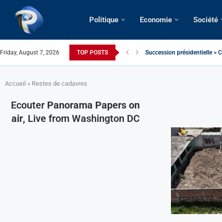
Politique
Economie
Société
Friday, August 7, 2026
TOP POSTS
Succession présidentielle > C
Cameroun | Oswald Baboké | T
France | Gangsterisme diploma
URGENT > Cameroun | Expulsé
États-Unis | Une infirmière ca
Exclusif > Cameroun | Révisio
Cameroun | Liberté d’express
Cameroun | Crise post-élector
Accueil
»
Restes de cadavres
Ecouter
Panorama Papers on
air
, Live from Washington DC