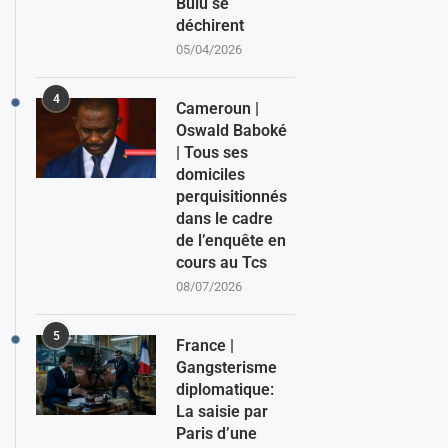
Bulu se
déchirent
05/04/2026
4
Cameroun |
Oswald Baboké
| Tous ses
domiciles
perquisitionnés
dans le cadre
de l’enquête en
cours au Tcs
08/07/2026
5
France |
Gangsterisme
diplomatique:
La saisie par
Paris d’une