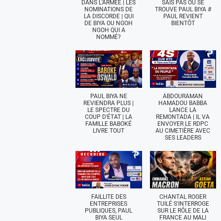
DANS L'ARMÉE | LES
SAIS PAS OÙ SE
NOMINATIONS DE
TROUVE PAUL BIYA #
LA DISCORDE | QUI
PAUL REVIENT
DE BIYA OU NGOH
BIENTÔT
NGOH QUI A
NOMMÉ?
PAUL BIYA NE
ABDOURAMAN
REVIENDRA PLUS |
HAMADOU BABBA
LE SPECTRE DU
LANCE LA
COUP D'ÉTAT | LA
REMONTADA | IL VA
FAMILLE BABOKÉ
ENVOYER LE RDPC
LIVRE TOUT
AU CIMETIÈRE AVEC
SES LEADERS
FAILLITE DES
CHANTAL ROGER
ENTREPRISES
TUILÉ S'INTERROGE
PUBLIQUES, PAUL
SUR LE RÔLE DE LA
BIYA SEUL
FRANCE AU MALI