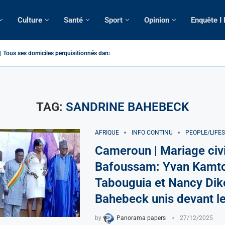
Culture
Santé
Sport
Opinion
Enquête I
Tous ses domiciles perquisitionnés dans le...
atique: La saisie par Paris d’une cargaison destinée...
é de France: Longue Longue attendu par...
camerounaise tuée par la chute d’un arbre...
on constitutionnelle: Un vice-président aux pouvoirs étendus...
sion: Le commissaire Vicent de Paul Meva aurait...
rale: Incertitudes sur le cas Anicet Ekane.
stique: Franck Emmanuel Biya nouveau vice-président dans les...
s intellectuels appellent à la libération du...
TAG:
SANDRINE BAHEBECK
AFRIQUE
INFO CONTINU
PEOPLE/LIFE
Cameroun | Mariage civi
Bafoussam: Yvan Kamt
Tabouguia et Nancy Di
Bahebeck unis devant l
by
Panorama papers
27/12/2025