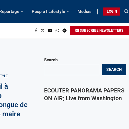
 Reportage
People I Lifestyle
Médias
LOGIN
SUBSCRIBE NEWSLETTERS
Search
SEARCH
STYLE
l à
ECOUTER PANORAMA PAPERS
o
ON AIR; Live from Washington
kongue de
e maire