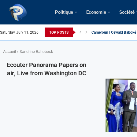
Politique
Economie
Société
Saturday, July 11, 2026
TOP POSTS
Cameroun | Oswald Baboké | 
France | Gangsterisme diplom
URGENT > Cameroun | Expuls
États-Unis | Une infirmière 
Exclusif > Cameroun | Révisi
Cameroun | Liberté d’expres
Cameroun | Crise post-électo
Cameroun | Succession dyna
Cameroun | Affaire Maduro: De
Accueil
»
Sandrine Bahebeck
Ecouter
Panorama Papers on
air
, Live from Washington DC