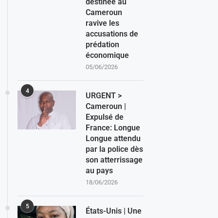
destinée au
Cameroun
ravive les
accusations de
prédation
économique
05/06/2026
4
URGENT >
Cameroun |
Expulsé de
France: Longue
Longue attendu
par la police dès
son atterrissage
au pays
18/06/2026
5
États-Unis | Une