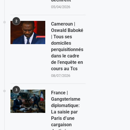
05/04/2026
2
Cameroun |
Oswald Baboké
| Tous ses
domiciles
perquisitionnés
dans le cadre
de l’enquête en
cours au Tcs
08/07/2026
3
France |
Gangsterisme
diplomatique:
La saisie par
Paris d’une
cargaison