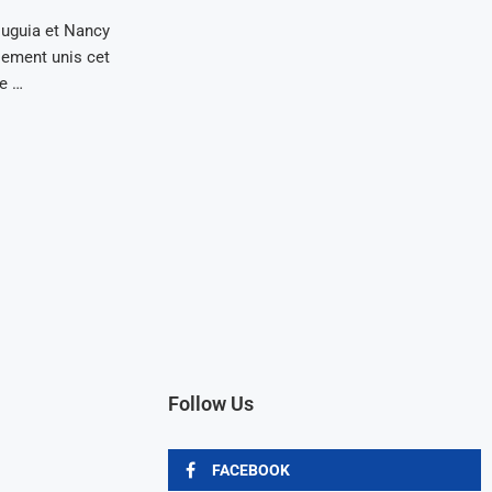
uguia et Nancy
lement unis cet
e …
Follow Us
FACEBOOK