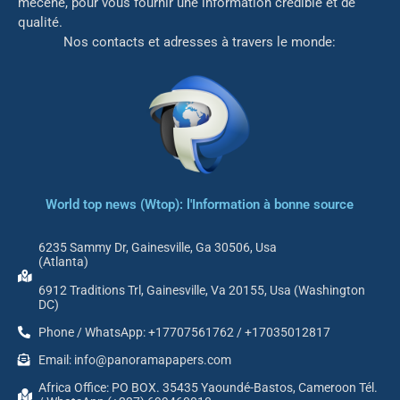
mé
cène, pour vous fournir une information crédible et de
qualité.
Nos contacts et adresses à travers le monde:
World top news (Wtop): l'Information à bonne source
6235 Sammy Dr, Gainesville, Ga 30506, Usa
(Atlanta)
6912 Traditions Trl, Gainesville, Va 20155, Usa (Washington
DC)
Phone / WhatsApp: +17707561762 / +17035012817
Email: info@panoramapapers.com
Africa Office: PO BOX. 35435 Yaoundé-Bastos, Cameroon Tél.