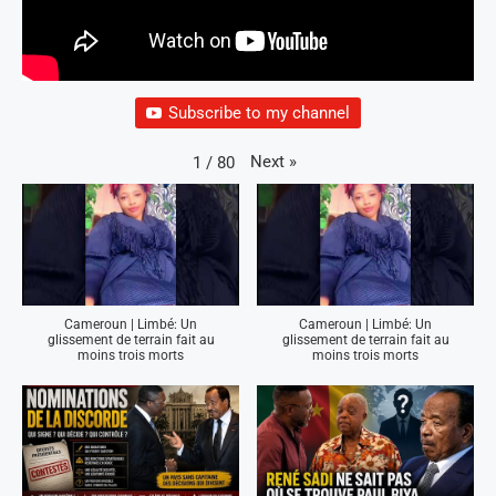
Subscribe to my channel
Next
»
1
/
80
Cameroun | Limbé: Un
Cameroun | Limbé: Un
glissement de terrain fait au
glissement de terrain fait au
moins trois morts
moins trois morts