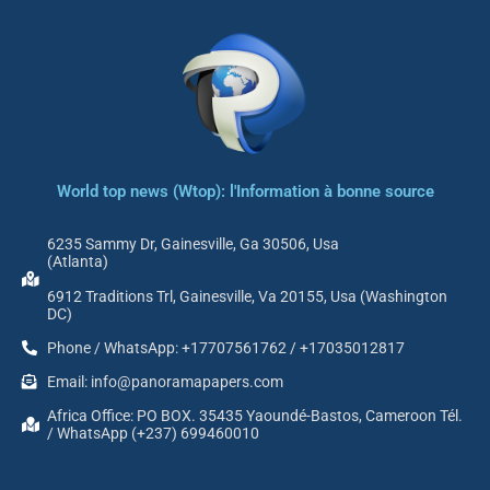
World top news (Wtop): l'Information à bonne source
6235 Sammy Dr, Gainesville, Ga 30506, Usa
(Atlanta)
6912 Traditions Trl, Gainesville, Va 20155, Usa (Washington
DC)
Phone / WhatsApp: +17707561762 / +17035012817
Email: info@panoramapapers.com
Africa Office: PO BOX. 35435 Yaoundé-Bastos, Cameroon Tél.
/ WhatsApp (+237) 699460010