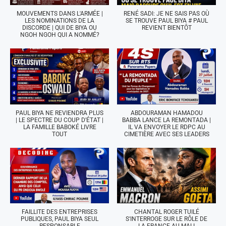
MOUVEMENTS DANS L'ARMÉE |
RENÉ SADI: JE NE SAIS PAS OÙ
LES NOMINATIONS DE LA
SE TROUVE PAUL BIYA # PAUL
DISCORDE | QUI DE BIYA OU
REVIENT BIENTÔT
NGOH NGOH QUI A NOMMÉ?
PAUL BIYA NE REVIENDRA PLUS
ABDOURAMAN HAMADOU
| LE SPECTRE DU COUP D'ÉTAT |
BABBA LANCE LA REMONTADA |
LA FAMILLE BABOKÉ LIVRE
IL VA ENVOYER LE RDPC AU
TOUT
CIMETIÈRE AVEC SES LEADERS
FAILLITE DES ENTREPRISES
CHANTAL ROGER TUILÉ
PUBLIQUES, PAUL BIYA SEUL
S'INTERROGE SUR LE RÔLE DE
RESPONSABLE
LA FRANCE AU MALI