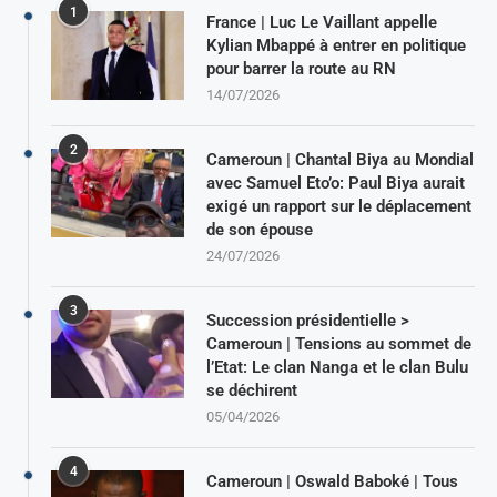
1
France | Luc Le Vaillant appelle
Kylian Mbappé à entrer en politique
pour barrer la route au RN
14/07/2026
2
Cameroun | Chantal Biya au Mondial
avec Samuel Eto’o: Paul Biya aurait
exigé un rapport sur le déplacement
de son épouse
24/07/2026
3
Succession présidentielle >
Cameroun | Tensions au sommet de
l’Etat: Le clan Nanga et le clan Bulu
se déchirent
05/04/2026
4
Cameroun | Oswald Baboké | Tous