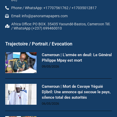
Phone / WhatsApp: +17707561762 / +17035012817
Email: info@panoramapapers.com
Africa Office: PO BOX. 35435 Yaoundé-Bastos, Cameroon Tél.
/ WhatsApp (+237) 699460010
Trajectoire / Portrait / Evocation
Cameroun | L’armée en deuil: Le Général
Philippe Mpay est mort
09/05/2026
Cameroun | Mort de Cavaye Yéguié
Djibril: Une annonce qui secoue le pays,
silence total des autorités
06/05/2026