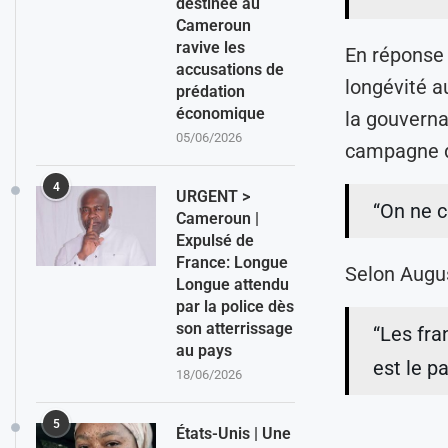
destinée au
Cameroun
ravive les
En réponse 
accusations de
longévité a
prédation
économique
la gouvern
05/06/2026
campagne d
4
URGENT >
“On ne c
Cameroun |
Expulsé de
France: Longue
Selon Augus
Longue attendu
par la police dès
son atterrissage
“Les fra
au pays
est le p
18/06/2026
5
États-Unis | Une