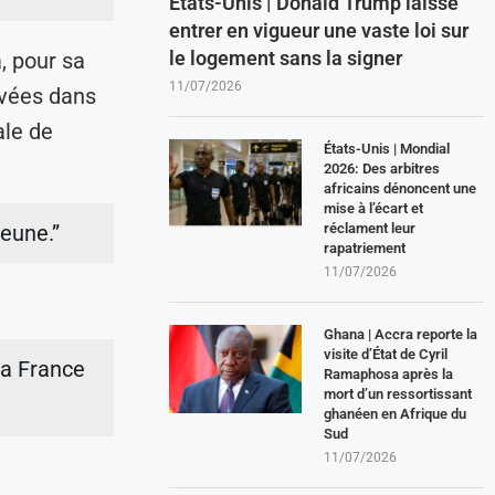
États-Unis | Donald Trump laisse
entrer en vigueur une vaste loi sur
le logement sans la signer
, pour sa
11/07/2026
rvées dans
ale de
États-Unis | Mondial
2026: Des arbitres
africains dénoncent une
mise à l’écart et
réclament leur
jeune.”
rapatriement
11/07/2026
Ghana | Accra reporte la
visite d’État de Cyril
La France
Ramaphosa après la
mort d’un ressortissant
ghanéen en Afrique du
Sud
11/07/2026