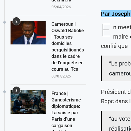
05/04/2026
Par Joseph
2
E
Cameroun |
n meet
Oswald Baboké
maire 
| Tous ses
domiciles
confié que
perquisitionnés
dans le cadre
de l’enquête en
“Le prob
cours au Tcs
cameroun
08/07/2026
Président 
3
France |
Gangsterisme
Rdpc dans l
diplomatique:
La saisie par
“au vote
Paris d’une
cargaison
réalisat