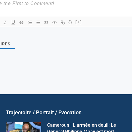
{}
[+]
IRES
Trajectoire / Portrait / Evocation
Cameroun | L’armée en deuil: Le
Général Philippe Mpay est mort