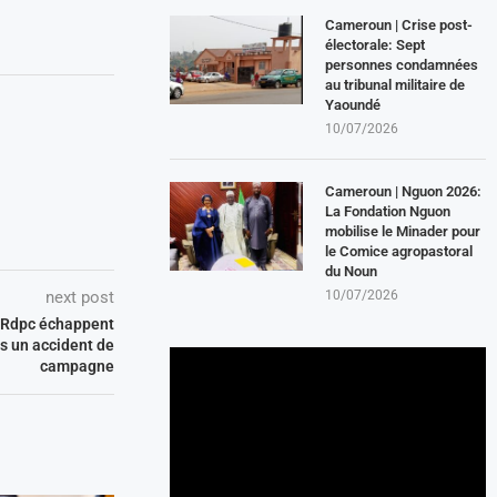
Cameroun | Crise post-
électorale: Sept
personnes condamnées
au tribunal militaire de
Yaoundé
10/07/2026
Cameroun | Nguon 2026:
La Fondation Nguon
mobilise le Minader pour
le Comice agropastoral
du Noun
10/07/2026
next post
u Rdpc échappent
ns un accident de
campagne