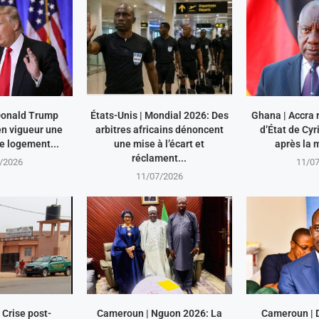
 Donald Trump
États-Unis | Mondial 2026: Des
Ghana | Accra r
en vigueur une
arbitres africains dénoncent
d’État de Cy
le logement...
une mise à l’écart et
après la m
réclament...
/2026
11/0
11/07/2026
Crise post-
Cameroun | Nguon 2026: La
Cameroun | 