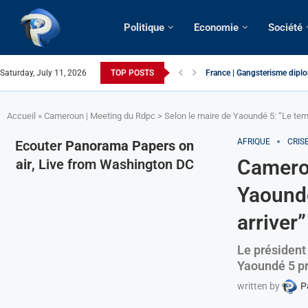
Politique
Economie
Société
Saturday, July 11, 2026
TOP POSTS
France | Gangsterisme diplom
URGENT > Cameroun | Expuls
États-Unis | Une infirmière 
Exclusif > Cameroun | Révisi
Cameroun | Liberté d’expres
Cameroun | Crise post-électo
Cameroun | Succession dyna
Cameroun | Affaire Maduro: De
Accueil
»
Cameroun | Meeting du Rdpc > Selon le maire de Yaoundé 5: “Le temps
AFRIQUE
CRIS
Ecouter
Panorama Papers on
Camerou
air
, Live from Washington DC
Yaoundé
arriver”
Le présiden
Yaoundé 5 pr
written by
P