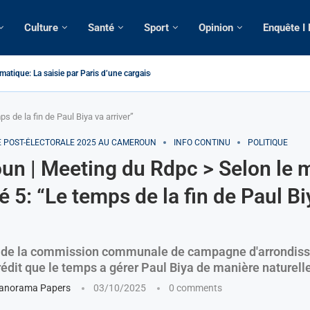
Culture
Santé
Sport
Opinion
Enquête I
atique: La saisie par Paris d’une cargaison destinée...
é de France: Longue Longue attendu par...
camerounaise tuée par la chute d’un arbre...
on constitutionnelle: Un vice-président aux pouvoirs étendus...
sion: Le commissaire Vicent de Paul Meva aurait...
rale: Incertitudes sur le cas Anicet Ekane.
stique: Franck Emmanuel Biya nouveau vice-président dans les...
s intellectuels appellent à la libération du...
 de la fin de Paul Biya va arriver”
E POST-ÉLECTORALE 2025 AU CAMEROUN
INFO CONTINU
POLITIQUE
n | Meeting du Rdpc > Selon le m
 5: “Le temps de la fin de Paul Bi
t de la commission communale de campagne d'arrondis
édit que le temps a gérer Paul Biya de manière naturelle
anorama Papers
03/10/2025
0 comments