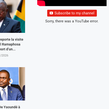
Subscribe to my channel
Sorry, there was a YouTube error.
eporte la visite
ril Ramaphosa
ort d’un...
7/2026
De Yaoundé à