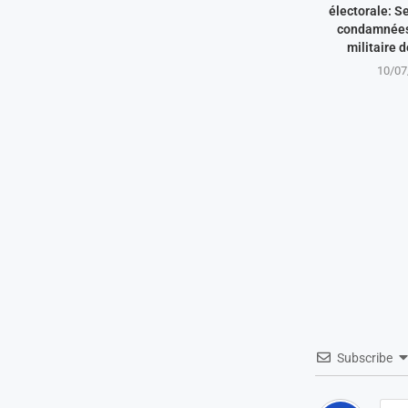
électorale: S
condamnées 
militaire 
10/07
Subscribe