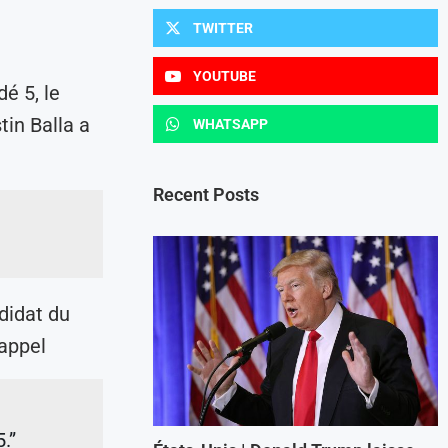
TWITTER
YOUTUBE
é 5, le
in Balla a
WHATSAPP
Recent Posts
didat du
appel
.”