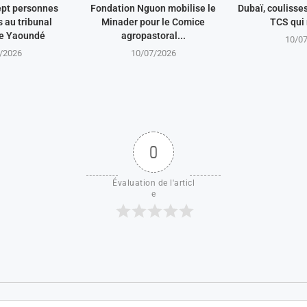
ept personnes
Fondation Nguon mobilise le
Dubaï, coulisse
au tribunal
Minader pour le Comice
TCS qui 
de Yaoundé
agropastoral...
10/0
/2026
10/07/2026
0
Évaluation de l'articl
e