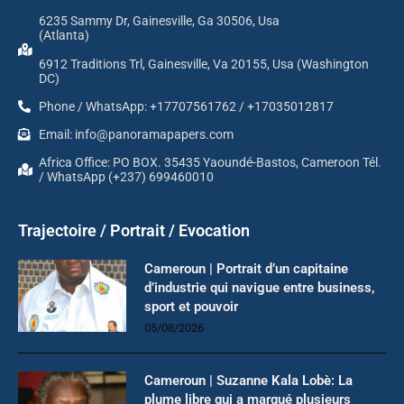
6235 Sammy Dr, Gainesville, Ga 30506, Usa
(Atlanta)
6912 Traditions Trl, Gainesville, Va 20155, Usa (Washington
DC)
Phone / WhatsApp: +17707561762 / +17035012817
Email: info@panoramapapers.com
Africa Office: PO BOX. 35435 Yaoundé-Bastos, Cameroon Tél.
/ WhatsApp (+237) 699460010
Trajectoire / Portrait / Evocation
Cameroun | Portrait d’un capitaine
d’industrie qui navigue entre business,
sport et pouvoir
05/08/2026
Cameroun | Suzanne Kala Lobè: La
plume libre qui a marqué plusieurs