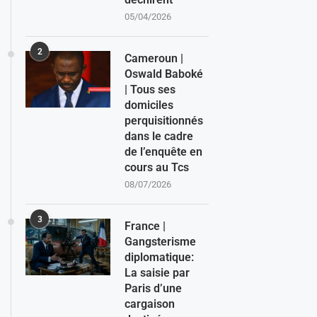
05/04/2026
2
Cameroun |
Oswald Baboké
| Tous ses
domiciles
perquisitionnés
dans le cadre
de l’enquête en
cours au Tcs
08/07/2026
3
France |
Gangsterisme
diplomatique:
La saisie par
Paris d’une
cargaison