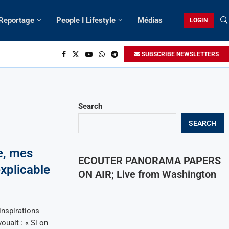
 Reportage
People I Lifestyle
Médias
LOGIN
SUBSCRIBE NEWSLETTERS
Search
SEARCH
e, mes
ECOUTER PANORAMA PAPERS
explicable
ON AIR; Live from Washington
inspirations
ouait : « Si on