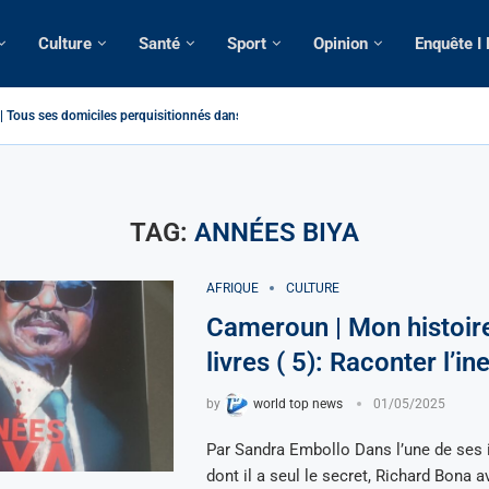
Culture
Santé
Sport
Opinion
Enquête I
Tous ses domiciles perquisitionnés dans le...
atique: La saisie par Paris d’une cargaison destinée...
é de France: Longue Longue attendu par...
camerounaise tuée par la chute d’un arbre...
on constitutionnelle: Un vice-président aux pouvoirs étendus...
sion: Le commissaire Vicent de Paul Meva aurait...
rale: Incertitudes sur le cas Anicet Ekane.
stique: Franck Emmanuel Biya nouveau vice-président dans les...
s intellectuels appellent à la libération du...
TAG:
ANNÉES BIYA
AFRIQUE
CULTURE
Cameroun | Mon histoir
livres ( 5): Raconter l’in
by
world top news
01/05/2025
Par Sandra Embollo Dans l’une de ses 
dont il a seul le secret, Richard Bona av