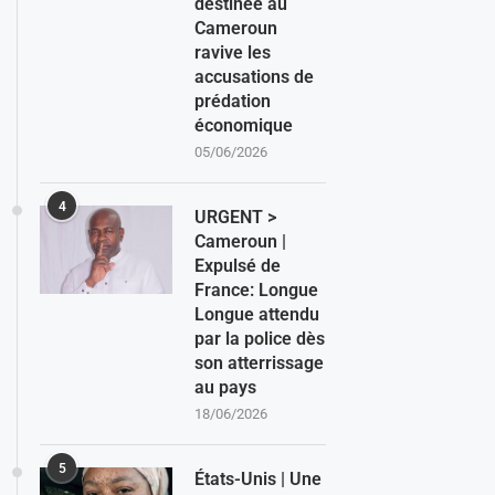
destinée au
Cameroun
ravive les
accusations de
prédation
économique
05/06/2026
4
URGENT >
Cameroun |
Expulsé de
France: Longue
Longue attendu
par la police dès
son atterrissage
au pays
18/06/2026
5
États-Unis | Une