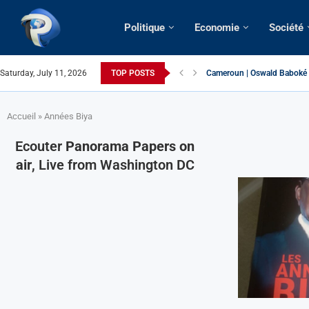
Politique
Economie
Société
Saturday, July 11, 2026
TOP POSTS
Cameroun | Oswald Baboké | 
France | Gangsterisme diplom
URGENT > Cameroun | Expuls
États-Unis | Une infirmière 
Exclusif > Cameroun | Révisi
Cameroun | Liberté d’expres
Cameroun | Crise post-électo
Cameroun | Succession dyna
Cameroun | Affaire Maduro: De
Accueil
»
Années Biya
Ecouter
Panorama Papers on
air
, Live from Washington DC