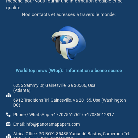
mé
cène, pour vous fournir une information crédible et de
qualité.
Nos contacts et adresses à travers le monde:
World top news (Wtop): l'Information à bonne source
6235 Sammy Dr, Gainesville, Ga 30506, Usa
(Atlanta)
6912 Traditions Trl, Gainesville, Va 20155, Usa (Washington
DC)
Phone / WhatsApp: +17707561762 / +17035012817
Email: info@panoramapapers.com
Africa Office: PO BOX. 35435 Yaoundé-Bastos, Cameroon Tél.