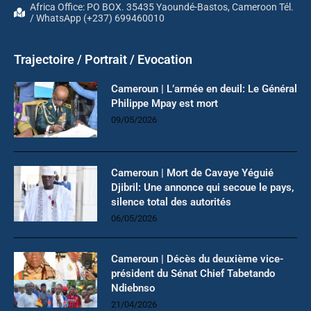
Africa Office: PO BOX. 35435 Yaoundé-Bastos, Cameroon Tél.
/ WhatsApp (+237) 699460010
Trajectoire / Portrait / Evocation
Cameroun | L’armée en deuil: Le Général
Philippe Mpay est mort
09/05/2026
Cameroun | Mort de Cavaye Yéguié
Djibril: Une annonce qui secoue le pays,
silence total des autorités
06/05/2026
Cameroun | Décès du deuxième vice-
président du Sénat Chief Tabetando
Ndiebnso
21/04/2026