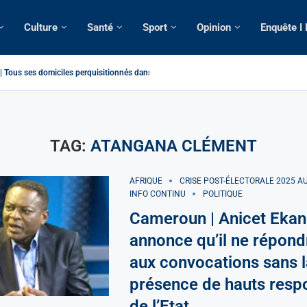
Culture
Santé
Sport
Opinion
Enquête I
Tous ses domiciles perquisitionnés dans le...
atique: La saisie par Paris d’une cargaison destinée...
é de France: Longue Longue attendu par...
camerounaise tuée par la chute d’un arbre...
on constitutionnelle: Un vice-président aux pouvoirs étendus...
sion: Le commissaire Vicent de Paul Meva aurait...
rale: Incertitudes sur le cas Anicet Ekane.
stique: Franck Emmanuel Biya nouveau vice-président dans les...
s intellectuels appellent à la libération du...
TAG:
ATANGANA CLÉMENT
AFRIQUE
CRISE POST-ÉLECTORALE 2025 
INFO CONTINU
POLITIQUE
Cameroun | Anicet Ekan
annonce qu’il ne répond
aux convocations sans l
présence de hauts resp
de l’Etat