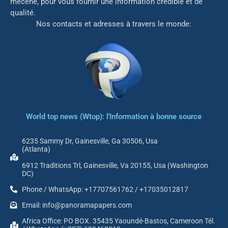
mé
cène, pour vous fournir une information crédible et de
qualité.
Nos contacts et adresses à travers le monde:
World top news (Wtop): l'Information à bonne source
6235 Sammy Dr, Gainesville, Ga 30506, Usa
(Atlanta)
6912 Traditions Trl, Gainesville, Va 20155, Usa (Washington
DC)
Phone / WhatsApp: +17707561762 / +17035012817
Email: info@panoramapapers.com
Africa Office: PO BOX. 35435 Yaoundé-Bastos, Cameroon Tél.