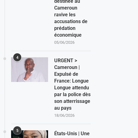
destinée au
Cameroun
ravive les
accusations de
prédation
économique
05/06/2026
4
URGENT >
Cameroun |
Expulsé de
France: Longue
Longue attendu
par la police dès
son atterrissage
au pays
18/06/2026
5
États-Unis | Une