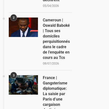
05/04/2026
2
Cameroun |
Oswald Baboké
| Tous ses
domiciles
perquisitionnés
dans le cadre
de l’enquête en
cours au Tcs
08/07/2026
3
France |
Gangsterisme
diplomatique:
La saisie par
Paris d’une
cargaison