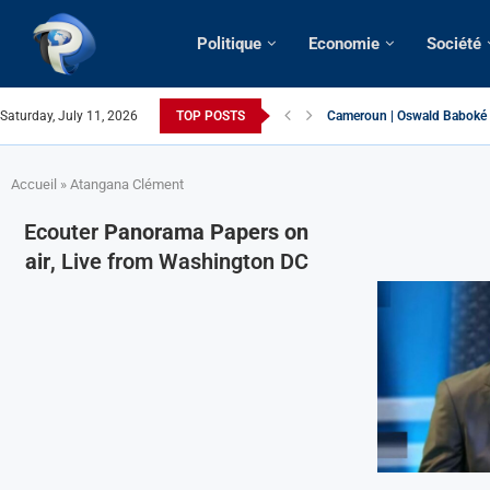
Politique
Economie
Société
Saturday, July 11, 2026
TOP POSTS
Cameroun | Oswald Baboké | 
France | Gangsterisme diplom
URGENT > Cameroun | Expuls
États-Unis | Une infirmière 
Exclusif > Cameroun | Révisi
Cameroun | Liberté d’expres
Cameroun | Crise post-électo
Cameroun | Succession dyna
Cameroun | Affaire Maduro: De
Accueil
»
Atangana Clément
Ecouter
Panorama Papers on
air
, Live from Washington DC