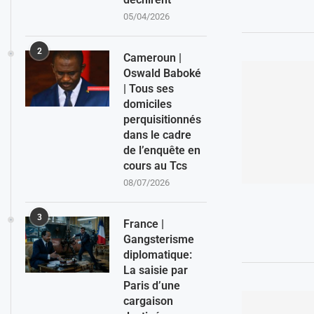
05/04/2026
2
Cameroun |
Oswald Baboké
| Tous ses
domiciles
perquisitionnés
dans le cadre
de l’enquête en
cours au Tcs
08/07/2026
3
France |
Gangsterisme
diplomatique:
La saisie par
Paris d’une
cargaison