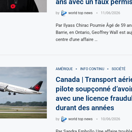
ans avec un faux permi
by
world top news
11/06/2026
Par Ilyass Chirac Poumie Âgé de 59 ans
Barrie, en Ontario, Geoffrey Wall est au
centre d’une affaire …
AMÉRIQUE
INFO CONTINU
SOCIÉTÉ
Canada | Transport aéri
pilote soupçonné d’avoi
avec une licence fraudu
durant des années
by
world top news
10/06/2026
Par Sandra Embollo Une affaire troubl