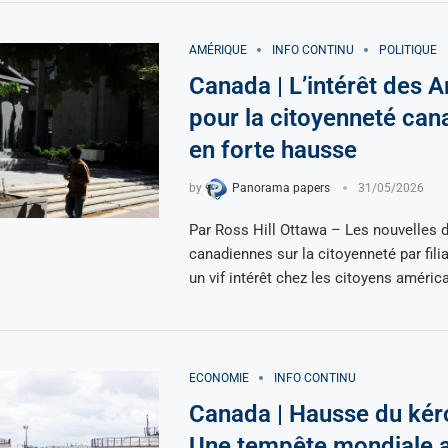
AMÉRIQUE
INFO CONTINU
POLITIQUE
Canada | L’intérêt des 
pour la citoyenneté can
en forte hausse
by
Panorama papers
31/05/2026
Par Ross Hill Ottawa – Les nouvelles 
canadiennes sur la citoyenneté par fili
un vif intérêt chez les citoyens améric
ECONOMIE
INFO CONTINU
Canada | Hausse du kér
Une tempête mondiale 