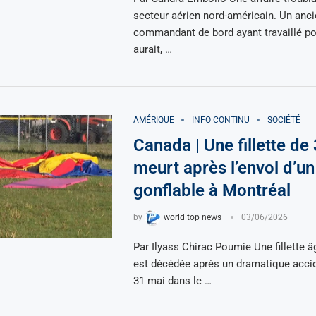
secteur aérien nord-américain. Un anci
commandant de bord ayant travaillé po
aurait, …
AMÉRIQUE
INFO CONTINU
SOCIÉTÉ
Canada | Une fillette de
meurt après l’envol d’u
gonflable à Montréal
by
world top news
03/06/2026
Par Ilyass Chirac Poumie Une fillette â
est décédée après un dramatique accid
31 mai dans le …