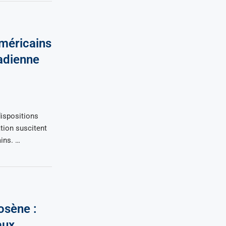
Américains
adienne
dispositions
ation suscitent
ains. …
osène :
aux