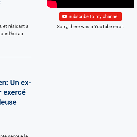
s
Subscribe to my channel
 et résidant à
Sorry, there was a YouTube error.
jourd’hui au
en: Un ex-
r exercé
leuse
ante secoue le