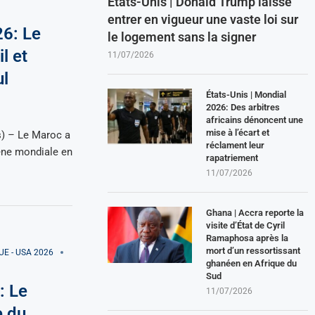
États-Unis | Donald Trump laisse
entrer en vigueur une vaste loi sur
26: Le
le logement sans la signer
l et
11/07/2026
ul
États-Unis | Mondial
2026: Des arbitres
africains dénoncent une
mise à l’écart et
s) – Le Maroc a
réclament leur
ène mondiale en
rapatriement
11/07/2026
Ghana | Accra reporte la
visite d’État de Cyril
Ramaphosa après la
mort d’un ressortissant
E - USA 2026
ghanéen en Afrique du
Sud
: Le
11/07/2026
e du