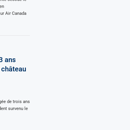
en
ur Air Canada
 3 ans
n château
gée de trois ans
ent survenu le