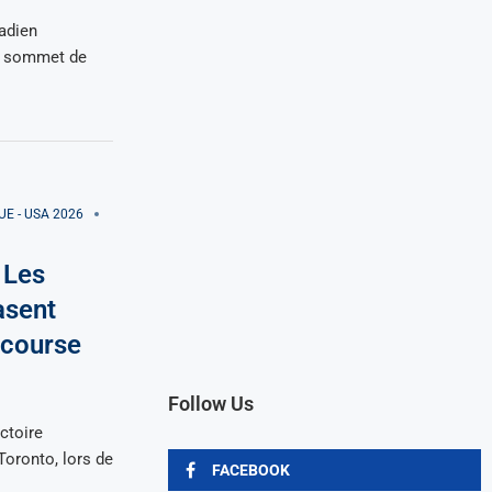
adien
du sommet de
E - USA 2026
 Les
asent
n course
Follow Us
ctoire
 Toronto, lors de
FACEBOOK