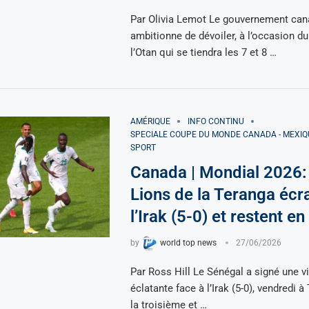
Par Olivia Lemot Le gouvernement can
ambitionne de dévoiler, à l’occasion 
l’Otan qui se tiendra les 7 et 8 …
AMÉRIQUE
INFO CONTINU
SPECIALE COUPE DU MONDE CANADA - MEXIQU
SPORT
Canada | Mondial 2026:
Lions de la Teranga écr
l’Irak (5-0) et restent e
by
world top news
27/06/2026
Par Ross Hill Le Sénégal a signé une vi
éclatante face à l’Irak (5-0), vendredi à
la troisième et …