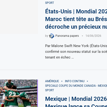
SPORT
États-Unis | Mondial 20
Maroc tient tête au Brési
décroche un précieux n
by
Panorama papers
14/06/2026
Par Malone Swift New York (États-Uni
confirmé son nouveau statut sur la sc
tenant en échec …
AMÉRIQUE
INFO CONTINU
SPECIALE COUPE DU MONDE CANADA - MEXIQU
SPORT
Mexique | Mondial 2026
Mexique lance sa Coup