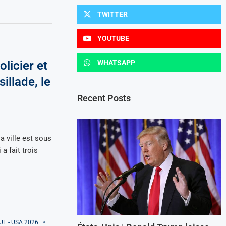
TWITTER
YOUTUBE
licier et
WHATSAPP
illade, le
Recent Posts
 ville est sous
a fait trois
E - USA 2026