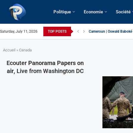
Politique
Economie
Société
Saturday, July 11, 2026
TOP POSTS
France | Gangsterisme diplom
URGENT > Cameroun | Expuls
États-Unis | Une infirmière 
Exclusif > Cameroun | Révisi
Cameroun | Liberté d’expres
Cameroun | Crise post-électo
Cameroun | Succession dyna
Cameroun | Affaire Maduro: De
Accueil
»
Canada
Ecouter
Panorama Papers on
air
, Live from Washington DC