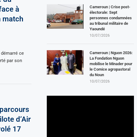
Cameroun | Crise post-
face à
électorale: Sept
n match
personnes condamnées
au tribunal militaire de
Yaoundé
10/07/2026
Cameroun | Nguon 2026:
 démarré ce
La Fondation Nguon
rté par son
mobilise le Minader pour
le Comice agropastoral
du Noun
10/07/2026
 parcours
lote d’Air
volé 17