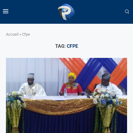
Accueil
»
Cfpe
TAG:
CFPE