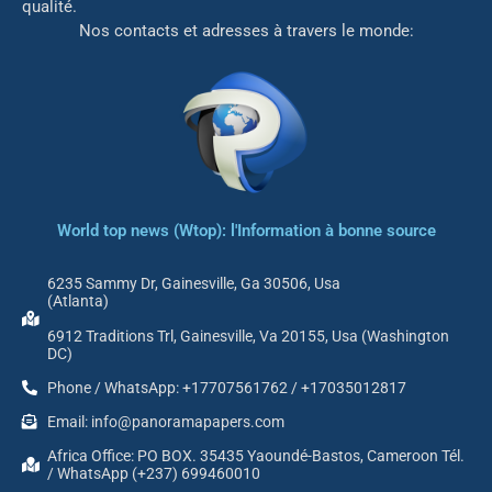
qualité.
Nos contacts et adresses à travers le monde:
World top news (Wtop): l'Information à bonne source
6235 Sammy Dr, Gainesville, Ga 30506, Usa
(Atlanta)
6912 Traditions Trl, Gainesville, Va 20155, Usa (Washington
DC)
Phone / WhatsApp: +17707561762 / +17035012817
Email: info@panoramapapers.com
Africa Office: PO BOX. 35435 Yaoundé-Bastos, Cameroon Tél.
/ WhatsApp (+237) 699460010