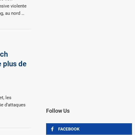
nsive violente
g, au nord …
tch
 plus de
et, les
e d’attaques
Follow Us
FACEBOOK