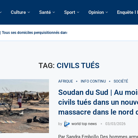
Culture
Santé
Sport
Opinion
Enquête I
Tous ses domiciles perquisitionnés dans le...
atique: La saisie par Paris d’une cargaison destinée...
é de France: Longue Longue attendu par...
camerounaise tuée par la chute d’un arbre...
on constitutionnelle: Un vice-président aux pouvoirs étendus...
sion: Le commissaire Vicent de Paul Meva aurait...
rale: Incertitudes sur le cas Anicet Ekane.
stique: Franck Emmanuel Biya nouveau vice-président dans les...
s intellectuels appellent à la libération du...
TAG:
CIVILS TUÉS
AFRIQUE
INFO CONTINU
SOCIÉTÉ
Soudan du Sud | Au moi
civils tués dans un nou
massacre dans le nord 
by
world top news
03/03/2026
Par Sandra Embollo Des hommes arm