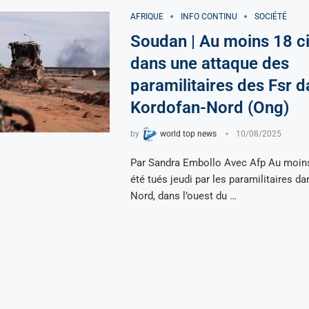
AFRIQUE
INFO CONTINU
SOCIÉTÉ
Soudan | Au moins 18 ci
dans une attaque des
paramilitaires des Fsr d
Kordofan-Nord (Ong)
by
world top news
10/08/2025
Par Sandra Embollo Avec Afp Au moins 
été tués jeudi par les paramilitaires da
Nord, dans l’ouest du …