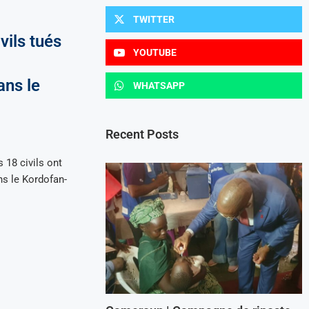
TWITTER
vils tués
YOUTUBE
ans le
WHATSAPP
Recent Posts
18 civils ont
ns le Kordofan-