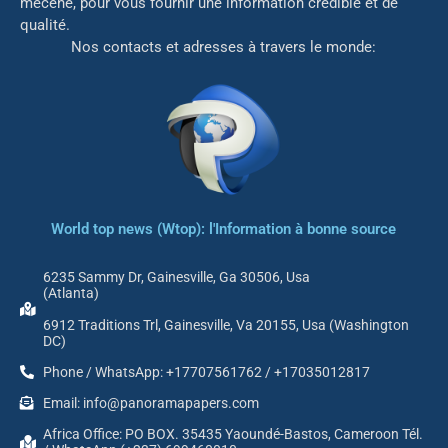
mé
cène, pour vous fournir une information crédible et de
qualité.
Nos contacts et adresses à travers le monde:
World top news (Wtop): l'Information à bonne source
6235 Sammy Dr, Gainesville, Ga 30506, Usa
(Atlanta)
6912 Traditions Trl, Gainesville, Va 20155, Usa (Washington
DC)
Phone / WhatsApp: +17707561762 / +17035012817
Email: info@panoramapapers.com
Africa Office: PO BOX. 35435 Yaoundé-Bastos, Cameroon Tél.