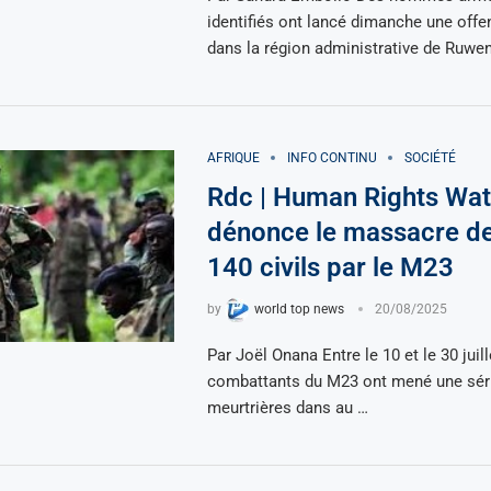
identifiés ont lancé dimanche une offe
dans la région administrative de Ruwen
AFRIQUE
INFO CONTINU
SOCIÉTÉ
Rdc | Human Rights Wa
dénonce le massacre de
140 civils par le M23
by
world top news
20/08/2025
Par Joël Onana Entre le 10 et le 30 juill
combattants du M23 ont mené une séri
meurtrières dans au …