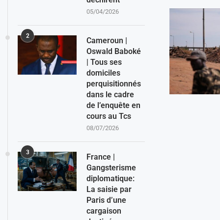
05/04/2026
2
Cameroun |
Oswald Baboké
| Tous ses
domiciles
perquisitionnés
dans le cadre
de l’enquête en
cours au Tcs
08/07/2026
3
France |
Gangsterisme
diplomatique:
La saisie par
Paris d’une
cargaison