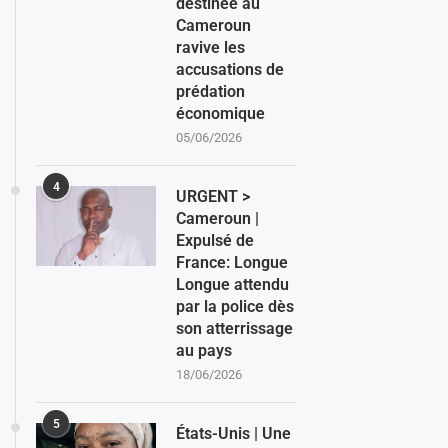
destinée au
Cameroun
ravive les
accusations de
prédation
économique
05/06/2026
4
URGENT >
Cameroun |
Expulsé de
France: Longue
Longue attendu
par la police dès
son atterrissage
au pays
18/06/2026
5
États-Unis | Une