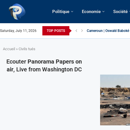
Politique
Economie
Société
Cameroun | Oswald Baboké | 
Saturday, July 11, 2026
TOP POSTS
France | Gangsterisme diplom
URGENT > Cameroun | Expuls
États-Unis | Une infirmière 
Exclusif > Cameroun | Révisi
Cameroun | Liberté d’expres
Cameroun | Crise post-électo
Cameroun | Succession dyna
Cameroun | Affaire Maduro: De
Accueil
»
Civils tués
Ecouter
Panorama Papers on
air
, Live from Washington DC