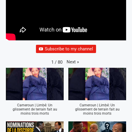
Subscribe to my channel
Next
»
1
/
80
Cameroun | Limbé: Un
Cameroun | Limbé: Un
glissement de terrain fait au
glissement de terrain fait au
moins trois morts
moins trois morts