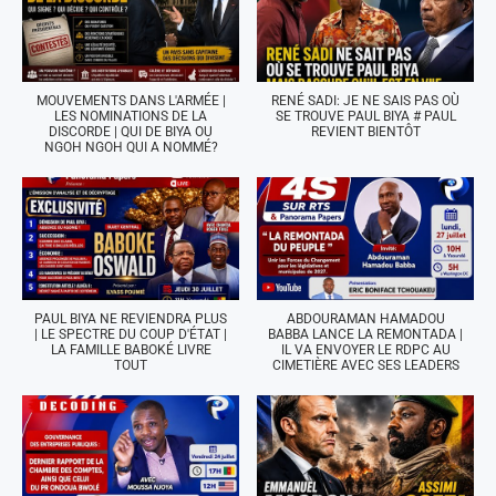
MOUVEMENTS DANS L'ARMÉE |
RENÉ SADI: JE NE SAIS PAS OÙ
LES NOMINATIONS DE LA
SE TROUVE PAUL BIYA # PAUL
DISCORDE | QUI DE BIYA OU
REVIENT BIENTÔT
NGOH NGOH QUI A NOMMÉ?
PAUL BIYA NE REVIENDRA PLUS
ABDOURAMAN HAMADOU
| LE SPECTRE DU COUP D'ÉTAT |
BABBA LANCE LA REMONTADA |
LA FAMILLE BABOKÉ LIVRE
IL VA ENVOYER LE RDPC AU
TOUT
CIMETIÈRE AVEC SES LEADERS