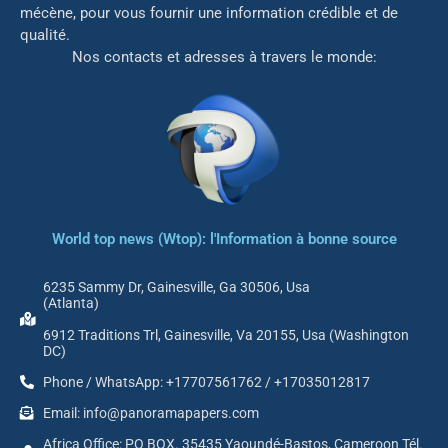
mé
cène, pour vous fournir une information crédible et de
qualité.
Nos contacts et adresses à travers le monde:
World top news (Wtop): l'Information à bonne source
6235 Sammy Dr, Gainesville, Ga 30506, Usa
(Atlanta)
6912 Traditions Trl, Gainesville, Va 20155, Usa (Washington
DC)
Phone / WhatsApp: +17707561762 / +17035012817
Email: info@panoramapapers.com
Africa Office: PO BOX. 35435 Yaoundé-Bastos, Cameroon Tél.