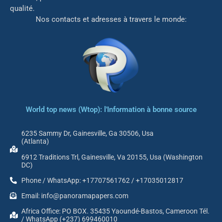
qualité.
Nos contacts et adresses à travers le monde:
World top news (Wtop): l'Information à bonne source
6235 Sammy Dr, Gainesville, Ga 30506, Usa
(Atlanta)
6912 Traditions Trl, Gainesville, Va 20155, Usa (Washington
DC)
Phone / WhatsApp: +17707561762 / +17035012817
Email: info@panoramapapers.com
Africa Office: PO BOX. 35435 Yaoundé-Bastos, Cameroon Tél.
/ WhatsApp (+237) 699460010