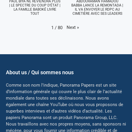
PAUL BIYA NE REVIENDRA PLUS
ABDOURAMAN HAMADOU
| LE SPECTRE DU COUP D'ÉTAT |
BABBA LANCE LA REMONTADA |
LA FAMILLE BABOKÉ LIVRE
IL VA ENVOYER LE RDPC AU
TOUT
CIMETIÈRE AVEC SES LEADERS
Next
»
1
/
80
About us / Qui sommes nous
Comme son nom l’indique, Panorama Papers est un site
d’information générale qui couvre le plus clair de l’actualité
mondiale dans toutes ses déclinaisons. Nous avons
également une chaîne YouTube où nous vous proposons de
superbes interviews et d’autres vidéos d’actualité. Les
papiers Panorama sont un produit Panorama Group, LLC.
Nous travaillons avec nos propres moyens, sans sponsors ni
mé
cène, pour vous fournir une information crédible et de