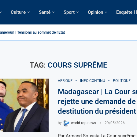
Culture
Santé
Sport
Opinion
Enquête I
ameroun | Tensions au sommet de l’Etat: Le...
ous ses domiciles perquisitionnés dans le...
tique: La saisie par Paris d’une cargaison destinée...
 de France: Longue Longue attendu par...
merounaise tuée par la chute d’un arbre...
n constitutionnelle: Un vice-président aux pouvoirs étendus...
ion: Le commissaire Vicent de Paul Meva aurait...
ale: Incertitudes sur le cas Anicet Ekane.
TAG:
COURS SUPRÊME
AFRIQUE
INFO CONTINU
POLITIQUE
Madagascar | La Cour 
rejette une demande de
destitution du président
by
world top news
29/05/2026
Par Armand Soussia La Cour suprême