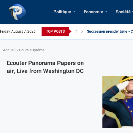
Politique
Economie
Société
Friday, August 7, 2026
TOP POSTS
Succession présidentielle > C
Cameroun | Oswald Baboké | T
France | Gangsterisme diploma
URGENT > Cameroun | Expulsé
États-Unis | Une infirmière ca
Exclusif > Cameroun | Révisio
Cameroun | Liberté d’express
Cameroun | Crise post-élector
Accueil
»
Cours suprême
Ecouter
Panorama Papers on
air
, Live from Washington DC