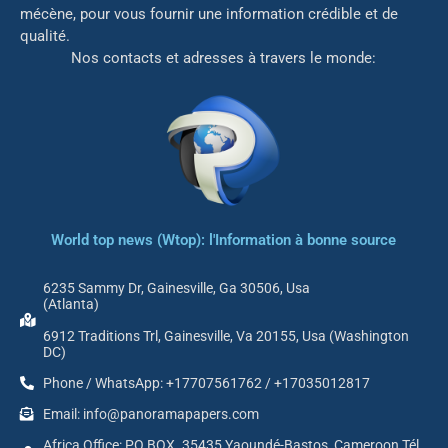
mé
cène, pour vous fournir une information crédible et de
qualité.
Nos contacts et adresses à travers le monde:
World top news (Wtop): l'Information à bonne source
6235 Sammy Dr, Gainesville, Ga 30506, Usa
(Atlanta)
6912 Traditions Trl, Gainesville, Va 20155, Usa (Washington
DC)
Phone / WhatsApp: +17707561762 / +17035012817
Email: info@panoramapapers.com
Africa Office: PO BOX. 35435 Yaoundé-Bastos, Cameroon Tél.