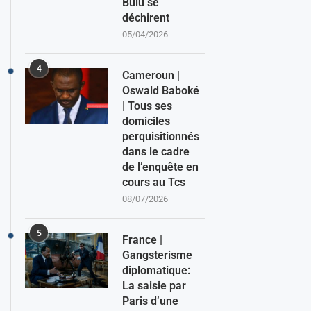
Bulu se
déchirent
05/04/2026
4
Cameroun |
Oswald Baboké
| Tous ses
domiciles
perquisitionnés
dans le cadre
de l’enquête en
cours au Tcs
08/07/2026
5
France |
Gangsterisme
diplomatique:
La saisie par
Paris d’une