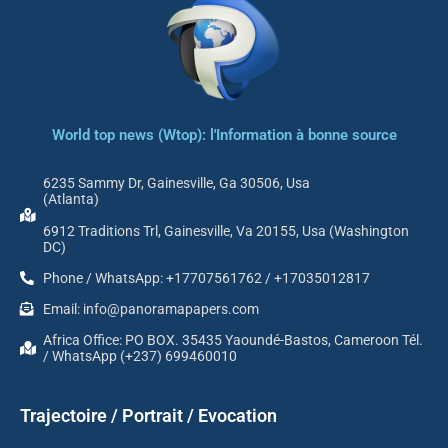
World top news (Wtop): l'Information à bonne source
6235 Sammy Dr, Gainesville, Ga 30506, Usa
(Atlanta)
6912 Traditions Trl, Gainesville, Va 20155, Usa (Washington
DC)
Phone / WhatsApp: +17707561762 / +17035012817
Email: info@panoramapapers.com
Africa Office: PO BOX. 35435 Yaoundé-Bastos, Cameroon Tél.
/ WhatsApp (+237) 699460010
Trajectoire / Portrait / Evocation