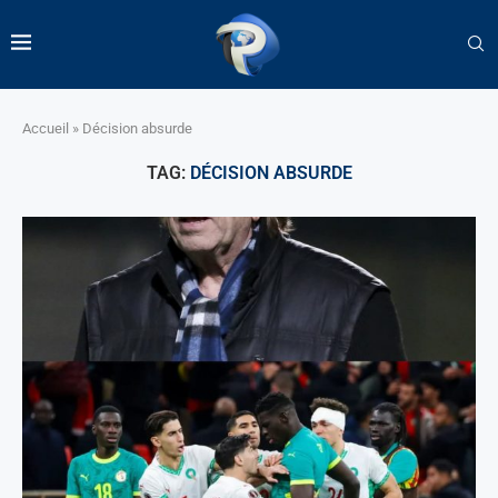
Accueil
»
Décision absurde
TAG:
DÉCISION ABSURDE