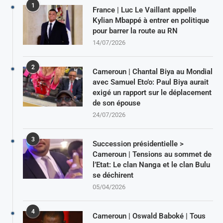
1
France | Luc Le Vaillant appelle
Kylian Mbappé à entrer en politique
pour barrer la route au RN
14/07/2026
2
Cameroun | Chantal Biya au Mondial
avec Samuel Eto’o: Paul Biya aurait
exigé un rapport sur le déplacement
de son épouse
24/07/2026
3
Succession présidentielle >
Cameroun | Tensions au sommet de
l’Etat: Le clan Nanga et le clan Bulu
se déchirent
05/04/2026
4
Cameroun | Oswald Baboké | Tous