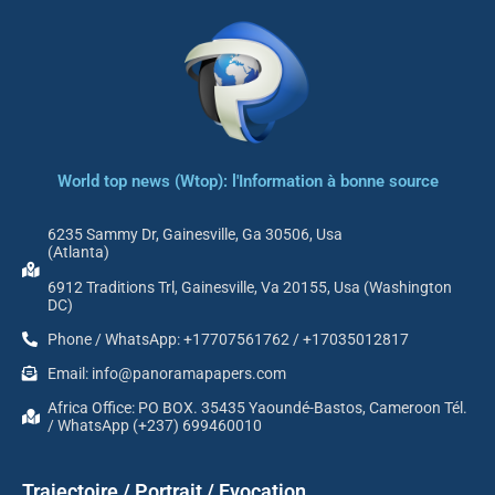
World top news (Wtop): l'Information à bonne source
6235 Sammy Dr, Gainesville, Ga 30506, Usa
(Atlanta)
6912 Traditions Trl, Gainesville, Va 20155, Usa (Washington
DC)
Phone / WhatsApp: +17707561762 / +17035012817
Email: info@panoramapapers.com
Africa Office: PO BOX. 35435 Yaoundé-Bastos, Cameroon Tél.
/ WhatsApp (+237) 699460010
Trajectoire / Portrait / Evocation