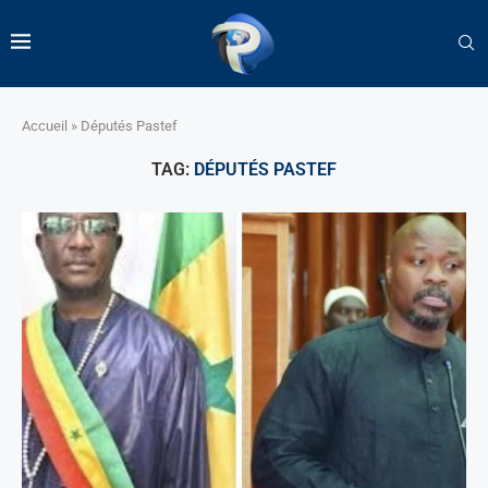
Accueil
»
Députés Pastef
TAG:
DÉPUTÉS PASTEF