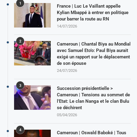
1
France | Luc Le Vaillant appelle
Kylian Mbappé à entrer en politique
pour barrer la route au RN
14/07/2026
2
Cameroun | Chantal Biya au Mondial
avec Samuel Eto’o: Paul Biya aurait
exigé un rapport sur le déplacement
de son épouse
24/07/2026
3
Succession présidentielle >
Cameroun | Tensions au sommet de
l’Etat: Le clan Nanga et le clan Bulu
se déchirent
05/04/2026
4
Cameroun | Oswald Baboké | Tous