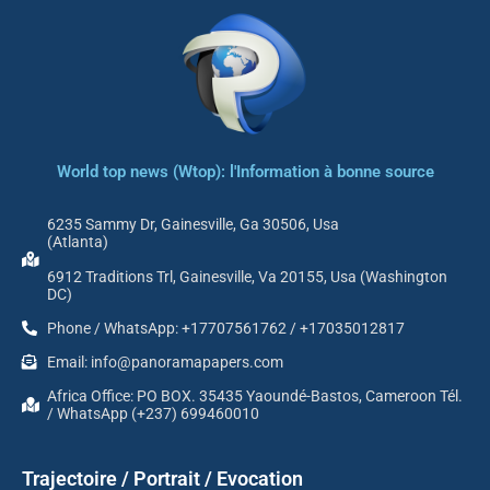
World top news (Wtop): l'Information à bonne source
6235 Sammy Dr, Gainesville, Ga 30506, Usa
(Atlanta)
6912 Traditions Trl, Gainesville, Va 20155, Usa (Washington
DC)
Phone / WhatsApp: +17707561762 / +17035012817
Email: info@panoramapapers.com
Africa Office: PO BOX. 35435 Yaoundé-Bastos, Cameroon Tél.
/ WhatsApp (+237) 699460010
Trajectoire / Portrait / Evocation