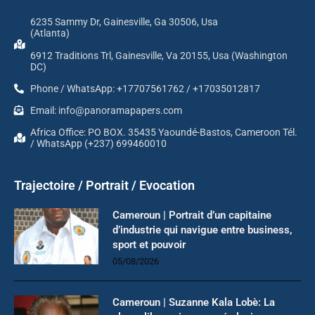
6235 Sammy Dr, Gainesville, Ga 30506, Usa
(Atlanta)
6912 Traditions Trl, Gainesville, Va 20155, Usa (Washington
DC)
Phone / WhatsApp: +17707561762 / +17035012817
Email: info@panoramapapers.com
Africa Office: PO BOX. 35435 Yaoundé-Bastos, Cameroon Tél.
/ WhatsApp (+237) 699460010
Trajectoire / Portrait / Evocation
Cameroun | Portrait d’un capitaine
d’industrie qui navigue entre business,
sport et pouvoir
05/08/2026
Cameroun | Suzanne Kala Lobè: La