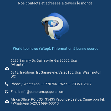
Nos contacts et adresses à travers le monde:
World top news (Wtop): l'Information à bonne source
6235 Sammy Dr, Gainesville, Ga 30506, Usa
(Atlanta)
6912 Traditions Trl, Gainesville, Va 20155, Usa (Washington
DC)
Phone / WhatsApp: +17707561762 / +17035012817
Email: info@panoramapapers.com
Africa Office: PO BOX. 35435 Yaoundé-Bastos, Cameroon Tél.
/ WhatsApp (+237) 699460010