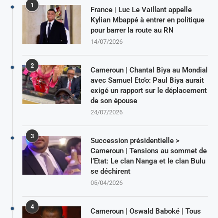
1
France | Luc Le Vaillant appelle
Kylian Mbappé à entrer en politique
pour barrer la route au RN
14/07/2026
2
Cameroun | Chantal Biya au Mondial
avec Samuel Eto’o: Paul Biya aurait
exigé un rapport sur le déplacement
de son épouse
24/07/2026
3
Succession présidentielle >
Cameroun | Tensions au sommet de
l’Etat: Le clan Nanga et le clan Bulu
se déchirent
05/04/2026
4
Cameroun | Oswald Baboké | Tous