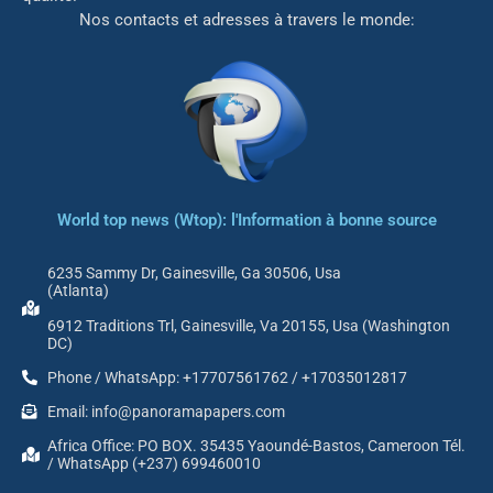
Nos contacts et adresses à travers le monde:
World top news (Wtop): l'Information à bonne source
6235 Sammy Dr, Gainesville, Ga 30506, Usa
(Atlanta)
6912 Traditions Trl, Gainesville, Va 20155, Usa (Washington
DC)
Phone / WhatsApp: +17707561762 / +17035012817
Email: info@panoramapapers.com
Africa Office: PO BOX. 35435 Yaoundé-Bastos, Cameroon Tél.
/ WhatsApp (+237) 699460010