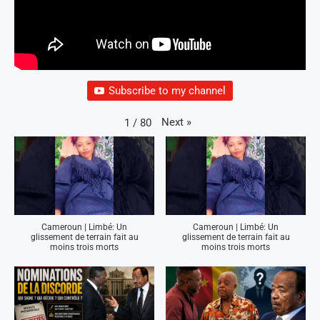
Subscribe to my channel
Next
»
1
/
80
Cameroun | Limbé: Un
Cameroun | Limbé: Un
glissement de terrain fait au
glissement de terrain fait au
moins trois morts
moins trois morts