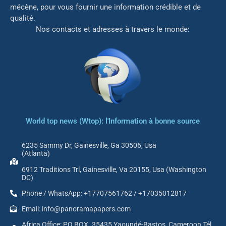
mé
cène, pour vous fournir une information crédible et de
qualité.
Nos contacts et adresses à travers le monde:
World top news (Wtop): l'Information à bonne source
6235 Sammy Dr, Gainesville, Ga 30506, Usa
(Atlanta)
6912 Traditions Trl, Gainesville, Va 20155, Usa (Washington
DC)
Phone / WhatsApp: +17707561762 / +17035012817
Email: info@panoramapapers.com
Africa Office: PO BOX. 35435 Yaoundé-Bastos, Cameroon Tél.