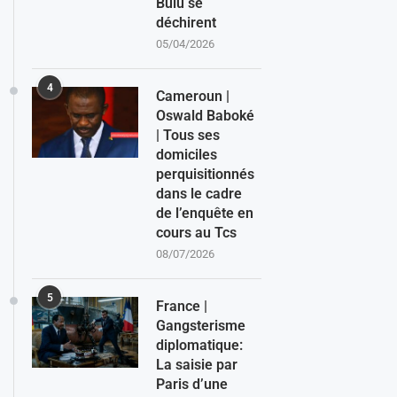
Bulu se
déchirent
05/04/2026
4
Cameroun |
Oswald Baboké
| Tous ses
domiciles
perquisitionnés
dans le cadre
de l’enquête en
cours au Tcs
08/07/2026
5
France |
Gangsterisme
diplomatique:
La saisie par
Paris d’une