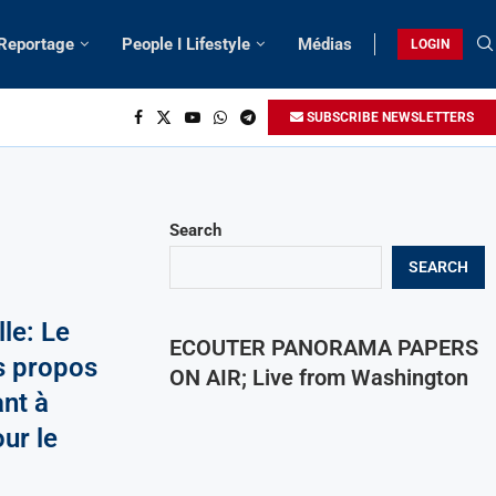
 Reportage
People I Lifestyle
Médias
LOGIN
SUBSCRIBE NEWSLETTERS
Search
SEARCH
le: Le
ECOUTER PANORAMA PAPERS
s propos
ON AIR; Live from Washington
ant à
our le