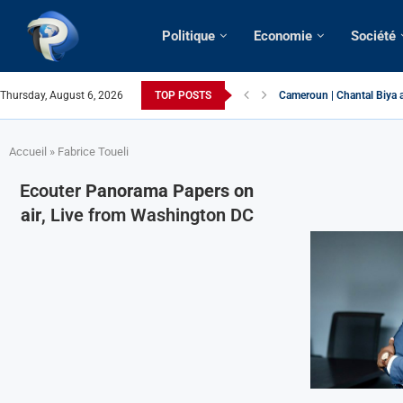
Politique
Economie
Société
Thursday, August 6, 2026
TOP POSTS
Cameroun | Chantal Biya a
Succession présidentielle
Cameroun | Oswald Baboké 
France | Gangsterisme dipl
URGENT > Cameroun | Expu
États-Unis | Une infirmièr
Exclusif > Cameroun | Révi
Cameroun | Liberté d’expr
Cameroun | Crise post-élec
Accueil
»
Fabrice Toueli
Ecouter
Panorama Papers on
air
, Live from Washington DC