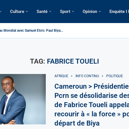
Culture
Santé
Sport
Opinion
Enquête I
u Mondial avec Samuel Eto’o: Paul Biya...
 > Cameroun | Tensions au sommet de l’Etat: Le...
| Tous ses domiciles perquisitionnés dans le...
omatique: La saisie par Paris d’une cargaison destinée...
lsé de France: Longue Longue attendu par...
e camerounaise tuée par la chute d’un arbre...
sion constitutionnelle: Un vice-président aux pouvoirs étendus...
ession: Le commissaire Vicent de Paul Meva aurait...
torale: Incertitudes sur le cas Anicet Ekane.
TAG:
FABRICE TOUELI
AFRIQUE
INFO CONTINU
POLITIQUE
Cameroun > Présidentiel
Pcrn se désolidarise de
de Fabrice Toueli appel
recourir à « la force » p
départ de Biya