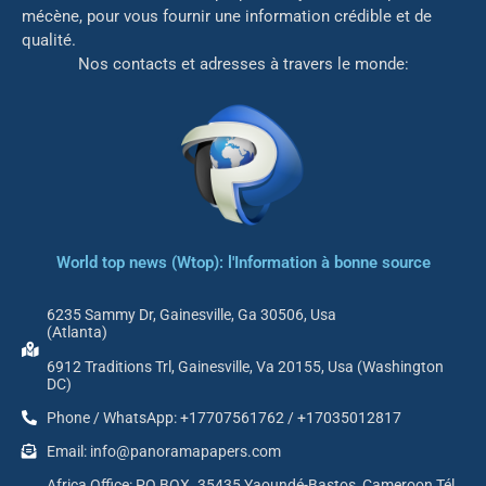
mé
cène, pour vous fournir une information crédible et de
qualité.
Nos contacts et adresses à travers le monde:
World top news (Wtop): l'Information à bonne source
6235 Sammy Dr, Gainesville, Ga 30506, Usa
(Atlanta)
6912 Traditions Trl, Gainesville, Va 20155, Usa (Washington
DC)
Phone / WhatsApp: +17707561762 / +17035012817
Email: info@panoramapapers.com
Africa Office: PO BOX. 35435 Yaoundé-Bastos, Cameroon Tél.