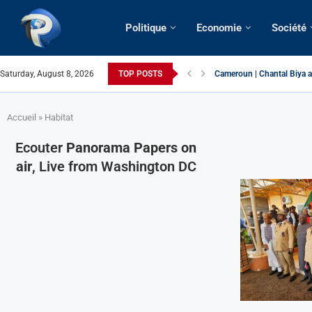
Politique
Economie
Société
Saturday, August 8, 2026
TOP POSTS
Cameroun | Chantal Biya a
Succession présidentielle 
Cameroun | Oswald Baboké 
France | Gangsterisme dipl
URGENT > Cameroun | Expu
États-Unis | Une infirmière
Exclusif > Cameroun | Révi
Cameroun | Liberté d’expre
Cameroun | Crise post-élec
Accueil
»
Habitat
Ecouter
Panorama Papers on
air
, Live from Washington DC