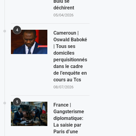
Bulu se
déchirent
05/04/2026
4
Cameroun |
Oswald Baboké
| Tous ses
domiciles
perquisitionnés
dans le cadre
de l’enquête en
cours au Tcs
08/07/2026
5
France |
Gangsterisme
diplomatique:
La saisie par
Paris d’une