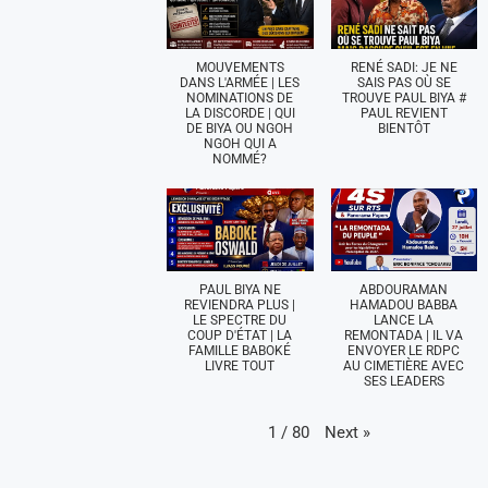
MOUVEMENTS
RENÉ SADI: JE NE
DANS L'ARMÉE | LES
SAIS PAS OÙ SE
NOMINATIONS DE
TROUVE PAUL BIYA #
LA DISCORDE | QUI
PAUL REVIENT
DE BIYA OU NGOH
BIENTÔT
NGOH QUI A
NOMMÉ?
PAUL BIYA NE
ABDOURAMAN
REVIENDRA PLUS |
HAMADOU BABBA
LE SPECTRE DU
LANCE LA
COUP D'ÉTAT | LA
REMONTADA | IL VA
FAMILLE BABOKÉ
ENVOYER LE RDPC
LIVRE TOUT
AU CIMETIÈRE AVEC
SES LEADERS
Next
»
1
/
80