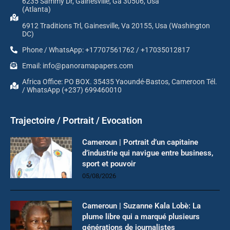
6235 Sammy Dr, Gainesville, Ga 30506, Usa
(Atlanta)
6912 Traditions Trl, Gainesville, Va 20155, Usa (Washington
DC)
Phone / WhatsApp: +17707561762 / +17035012817
Email: info@panoramapapers.com
Africa Office: PO BOX. 35435 Yaoundé-Bastos, Cameroon Tél.
/ WhatsApp (+237) 699460010
Trajectoire / Portrait / Evocation
Cameroun | Portrait d’un capitaine
d’industrie qui navigue entre business,
sport et pouvoir
05/08/2026
Cameroun | Suzanne Kala Lobè: La
plume libre qui a marqué plusieurs
générations de journalistes