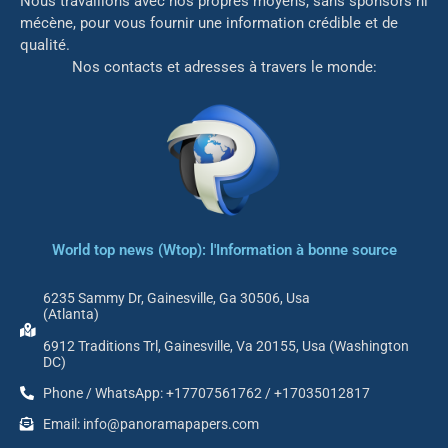
Nous travaillons avec nos propres moyens, sans sponsors ni
mé
cène, pour vous fournir une information crédible et de
qualité.
Nos contacts et adresses à travers le monde:
World top news (Wtop): l'Information à bonne source
6235 Sammy Dr, Gainesville, Ga 30506, Usa
(Atlanta)
6912 Traditions Trl, Gainesville, Va 20155, Usa (Washington
DC)
Phone / WhatsApp: +17707561762 / +17035012817
Email: info@panoramapapers.com