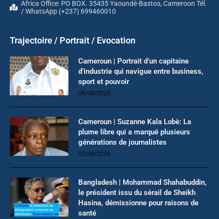
Africa Office: PO BOX. 35435 Yaoundé-Bastos, Cameroon Tél.
/ WhatsApp (+237) 699460010
Trajectoire / Portrait / Evocation
Cameroun | Portrait d’un capitaine
d’industrie qui navigue entre business,
sport et pouvoir
05/08/2026
Cameroun | Suzanne Kala Lobè: La
plume libre qui a marqué plusieurs
générations de journalistes
02/08/2026
Bangladesh | Mohammad Shahabuddin,
le président issu du sérail de Sheikh
Hasina, démissionne pour raisons de
santé