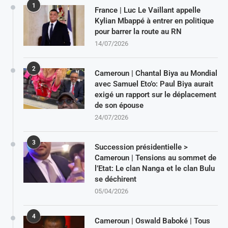
1
France | Luc Le Vaillant appelle
Kylian Mbappé à entrer en politique
pour barrer la route au RN
14/07/2026
2
Cameroun | Chantal Biya au Mondial
avec Samuel Eto’o: Paul Biya aurait
exigé un rapport sur le déplacement
de son épouse
24/07/2026
3
Succession présidentielle >
Cameroun | Tensions au sommet de
l’Etat: Le clan Nanga et le clan Bulu
se déchirent
05/04/2026
4
Cameroun | Oswald Baboké | Tous