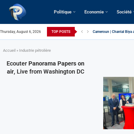
Politique
Economie
Société
Thursday, August 6, 2026
TOP POSTS
Cameroun | Chantal Biya a
Succession présidentielle
Cameroun | Oswald Baboké 
France | Gangsterisme dipl
URGENT > Cameroun | Expu
États-Unis | Une infirmièr
Exclusif > Cameroun | Révi
Cameroun | Liberté d’expr
Cameroun | Crise post-élec
Accueil
»
Industrie pétrolière
Ecouter
Panorama Papers on
air
, Live from Washington DC