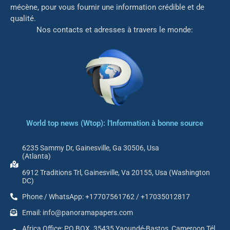
mé
cène, pour vous fournir une information crédible et de
qualité.
Nos contacts et adresses à travers le monde:
World top news (Wtop): l'Information à bonne source
6235 Sammy Dr, Gainesville, Ga 30506, Usa
(Atlanta)
6912 Traditions Trl, Gainesville, Va 20155, Usa (Washington
DC)
Phone / WhatsApp: +17707561762 / +17035012817
Email: info@panoramapapers.com
Africa Office: PO BOX. 35435 Yaoundé-Bastos, Cameroon Tél.