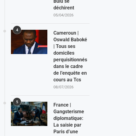
Bulu se
déchirent
05/04/2026
4
Cameroun |
Oswald Baboké
| Tous ses
domiciles
perquisitionnés
dans le cadre
de l’enquête en
cours au Tcs
08/07/2026
5
France |
Gangsterisme
diplomatique:
La saisie par
Paris d’une