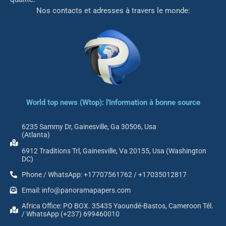
Nos contacts et adresses à travers le monde:
World top news (Wtop): l'Information à bonne source
6235 Sammy Dr, Gainesville, Ga 30506, Usa
(Atlanta)
6912 Traditions Trl, Gainesville, Va 20155, Usa (Washington
DC)
Phone / WhatsApp: +17707561762 / +17035012817
Email: info@panoramapapers.com
Africa Office: PO BOX. 35435 Yaoundé-Bastos, Cameroon Tél.
/ WhatsApp (+237) 699460010