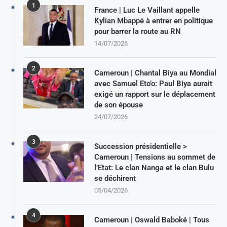
1
France | Luc Le Vaillant appelle
Kylian Mbappé à entrer en politique
pour barrer la route au RN
14/07/2026
2
Cameroun | Chantal Biya au Mondial
avec Samuel Eto’o: Paul Biya aurait
exigé un rapport sur le déplacement
de son épouse
24/07/2026
3
Succession présidentielle >
Cameroun | Tensions au sommet de
l’Etat: Le clan Nanga et le clan Bulu
se déchirent
05/04/2026
4
Cameroun | Oswald Baboké | Tous