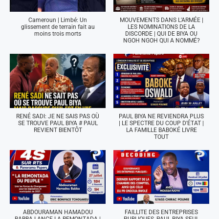
Cameroun | Limbé: Un
MOUVEMENTS DANS L'ARMÉE |
glissement de terrain fait au
LES NOMINATIONS DE LA
moins trois morts
DISCORDE | QUI DE BIYA OU
NGOH NGOH QUI A NOMMÉ?
RENÉ SADI: JE NE SAIS PAS OÙ
PAUL BIYA NE REVIENDRA PLUS
SE TROUVE PAUL BIYA # PAUL
| LE SPECTRE DU COUP D'ÉTAT |
REVIENT BIENTÔT
LA FAMILLE BABOKÉ LIVRE
TOUT
ABDOURAMAN HAMADOU
FAILLITE DES ENTREPRISES
BABBA LANCE LA REMONTADA |
PUBLIQUES, PAUL BIYA SEUL