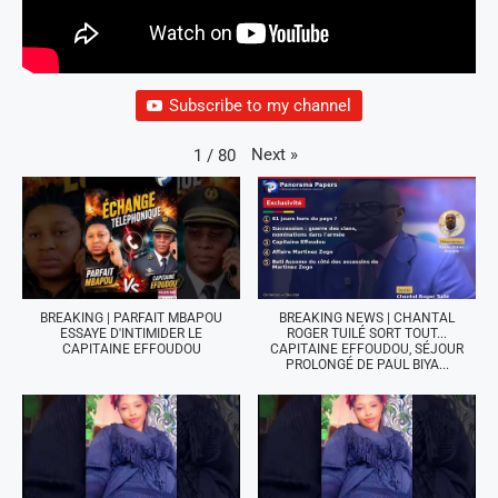
Subscribe to my channel
Next
»
1
/
80
BREAKING | PARFAIT MBAPOU
BREAKING NEWS | CHANTAL
ESSAYE D'INTIMIDER LE
ROGER TUILÉ SORT TOUT...
CAPITAINE EFFOUDOU
CAPITAINE EFFOUDOU, SÉJOUR
PROLONGÉ DE PAUL BIYA...