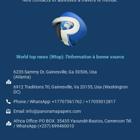
World top news (Wtop): l'Information à bonne source
6235 Sammy Dr, Gainesville, Ga 30506, Usa
(Atlanta)
6912 Traditions Trl, Gainesville, Va 20155, Usa (Washington
DC)
Phone / WhatsApp: +17707561762 / +17035012817
Email: info@panoramapapers.com
Africa Office: PO BOX. 35435 Yaoundé-Bastos, Cameroon Tél.
/ WhatsApp (+237) 699460010