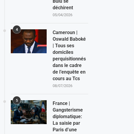
Bulu se
déchirent
05/04/2026
4
Cameroun |
Oswald Baboké
| Tous ses
domiciles
perquisitionnés
dans le cadre
de l’enquête en
cours au Tcs
08/07/2026
5
France |
Gangsterisme
diplomatique:
La saisie par
Paris d’une