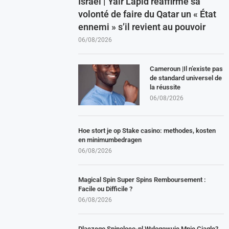
Israël | Yair Lapid réaffirme sa
volonté de faire du Qatar un « État
ennemi » s’il revient au pouvoir
06/08/2026
Cameroun |Il n’existe pas
de standard universel de
la réussite
06/08/2026
Hoe stort je op Stake casino: methodes, kosten
en minimumbedragen
06/08/2026
Magical Spin Super Spins Remboursement :
Facile ou Difficile ?
06/08/2026
Dlaczego Spinoloco-pl Wylogowuje Mnie Ciągle?