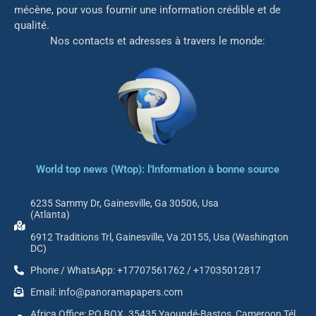
mé
cène, pour vous fournir une information crédible et de
qualité.
Nos contacts et adresses à travers le monde:
World top news (Wtop): l'Information à bonne source
6235 Sammy Dr, Gainesville, Ga 30506, Usa
(Atlanta)
6912 Traditions Trl, Gainesville, Va 20155, Usa (Washington
DC)
Phone / WhatsApp: +17707561762 / +17035012817
Email: info@panoramapapers.com
Africa Office: PO BOX. 35435 Yaoundé-Bastos, Cameroon Tél.