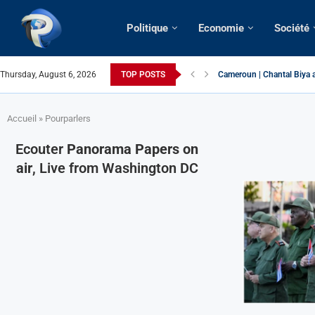
Politique
Economie
Société
Thursday, August 6, 2026
TOP POSTS
Cameroun | Chantal Biya a
Succession présidentielle
Cameroun | Oswald Baboké 
France | Gangsterisme dipl
URGENT > Cameroun | Expu
États-Unis | Une infirmièr
Exclusif > Cameroun | Révi
Cameroun | Liberté d’expr
Cameroun | Crise post-élec
Accueil
»
Pourparlers
Ecouter
Panorama Papers on
air
, Live from Washington DC