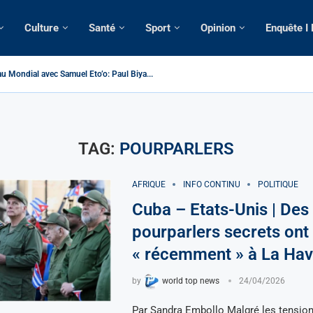
Culture
Santé
Sport
Opinion
Enquête I
u Mondial avec Samuel Eto’o: Paul Biya...
 > Cameroun | Tensions au sommet de l’Etat: Le...
| Tous ses domiciles perquisitionnés dans le...
omatique: La saisie par Paris d’une cargaison destinée...
lsé de France: Longue Longue attendu par...
e camerounaise tuée par la chute d’un arbre...
sion constitutionnelle: Un vice-président aux pouvoirs étendus...
ession: Le commissaire Vicent de Paul Meva aurait...
torale: Incertitudes sur le cas Anicet Ekane.
TAG:
POURPARLERS
AFRIQUE
INFO CONTINU
POLITIQUE
Cuba – Etats-Unis | Des
pourparlers secrets ont 
« récemment » à La Ha
by
world top news
24/04/2026
Par Sandra Embollo Malgré les tension