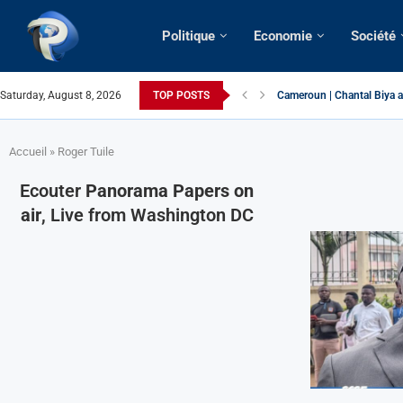
Politique
Economie
Société
Saturday, August 8, 2026
TOP POSTS
Cameroun | Chantal Biya a
Succession présidentielle 
Cameroun | Oswald Baboké 
France | Gangsterisme dipl
URGENT > Cameroun | Expu
États-Unis | Une infirmière
Exclusif > Cameroun | Révi
Cameroun | Liberté d’expre
Cameroun | Crise post-élec
Accueil
»
Roger Tuile
Ecouter
Panorama Papers on
air
, Live from Washington DC