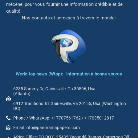
mé
cène, pour vous fournir une information crédible et de
qualité.
Nos contacts et adresses à travers le monde:
World top news (Wtop): l'Information à bonne source
6235 Sammy Dr, Gainesville, Ga 30506, Usa
(Atlanta)
6912 Traditions Trl, Gainesville, Va 20155, Usa (Washington
DC)
Phone / WhatsApp: +17707561762 / +17035012817
Email: info@panoramapapers.com
Africa Office: PO BOX. 35435 Yaoundé-Bastos, Cameroon Tél.