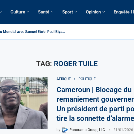
Culture
Santé
Sport
Opinion
Enquête I
u Mondial avec Samuel Eto’o: Paul Biya...
> Cameroun | Tensions au sommet de l’Etat: Le...
| Tous ses domiciles perquisitionnés dans le...
omatique: La saisie par Paris d’une cargaison destinée...
lsé de France: Longue Longue attendu par...
 camerounaise tuée par la chute d’un arbre...
sion constitutionnelle: Un vice-président aux pouvoirs étendus...
ssion: Le commissaire Vicent de Paul Meva aurait...
torale: Incertitudes sur le cas Anicet Ekane.
TAG:
ROGER TUILE
AFRIQUE
POLITIQUE
Cameroun | Blocage du
remaniement gouvernem
Un président de parti po
tire la sonnette d’alarm
by
Panorama Group, LLC
21/01/2026