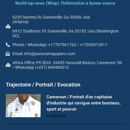
World top news (Wtop): l'Information à bonne source
6235 Sammy Dr, Gainesville, Ga 30506, Usa
(Atlanta)
6912 Traditions Trl, Gainesville, Va 20155, Usa (Washington
DC)
Phone / WhatsApp: +17707561762 / +17035012817
Email: info@panoramapapers.com
Africa Office: PO BOX. 35435 Yaoundé-Bastos, Cameroon Tél.
/ WhatsApp (+237) 699460010
Trajectoire / Portrait / Evocation
Cameroun | Portrait d’un capitaine
d’industrie qui navigue entre business,
sport et pouvoir
05/08/2026