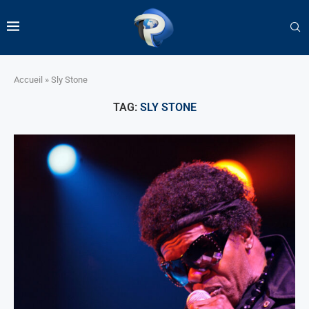
Accueil
»
Sly Stone
TAG:
SLY STONE