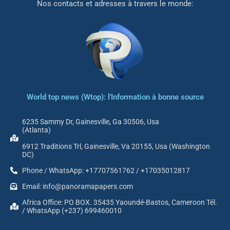
Nos contacts et adresses à travers le monde:
World top news (Wtop): l'Information à bonne source
6235 Sammy Dr, Gainesville, Ga 30506, Usa
(Atlanta)
6912 Traditions Trl, Gainesville, Va 20155, Usa (Washington
DC)
Phone / WhatsApp: +17707561762 / +17035012817
Email: info@panoramapapers.com
Africa Office: PO BOX. 35435 Yaoundé-Bastos, Cameroon Tél.
/ WhatsApp (+237) 699460010