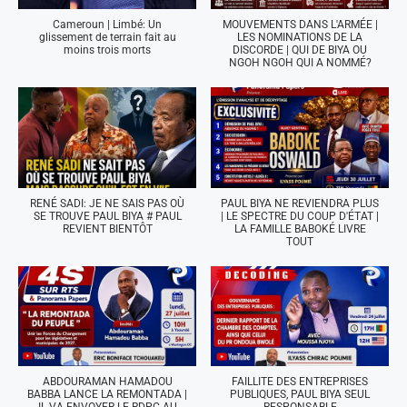
Cameroun | Limbé: Un
MOUVEMENTS DANS L'ARMÉE |
glissement de terrain fait au
LES NOMINATIONS DE LA
moins trois morts
DISCORDE | QUI DE BIYA OU
NGOH NGOH QUI A NOMMÉ?
RENÉ SADI: JE NE SAIS PAS OÙ
PAUL BIYA NE REVIENDRA PLUS
SE TROUVE PAUL BIYA # PAUL
| LE SPECTRE DU COUP D'ÉTAT |
REVIENT BIENTÔT
LA FAMILLE BABOKÉ LIVRE
TOUT
ABDOURAMAN HAMADOU
FAILLITE DES ENTREPRISES
BABBA LANCE LA REMONTADA |
PUBLIQUES, PAUL BIYA SEUL
IL VA ENVOYER LE RDPC AU
RESPONSABLE