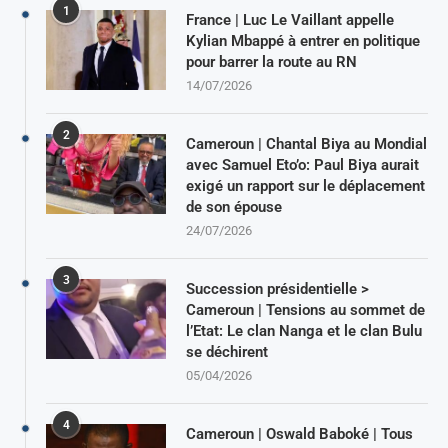
1
France | Luc Le Vaillant appelle
Kylian Mbappé à entrer en politique
pour barrer la route au RN
14/07/2026
2
Cameroun | Chantal Biya au Mondial
avec Samuel Eto’o: Paul Biya aurait
exigé un rapport sur le déplacement
de son épouse
24/07/2026
3
Succession présidentielle >
Cameroun | Tensions au sommet de
l’Etat: Le clan Nanga et le clan Bulu
se déchirent
05/04/2026
4
Cameroun | Oswald Baboké | Tous