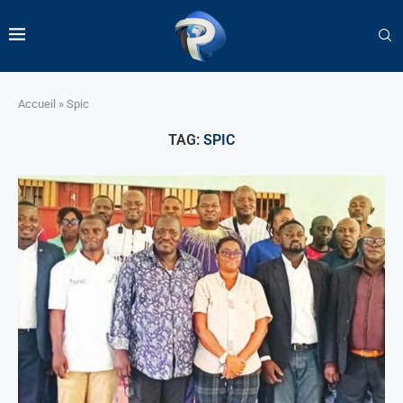
Accueil
»
Spic
TAG:
SPIC