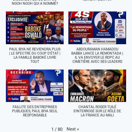
NGOH NGOH QUI A NOMMÉ?
PAUL BIYA NE REVIENDRA PLUS
ABDOURAMAN HAMADOU
| LE SPECTRE DU COUP D'ÉTAT |
BABBA LANCE LA REMONTADA |
LA FAMILLE BABOKÉ LIVRE
IL VA ENVOYER LE RDPC AU
TOUT
CIMETIÈRE AVEC SES LEADERS
FAILLITE DES ENTREPRISES
CHANTAL ROGER TUILÉ
PUBLIQUES, PAUL BIYA SEUL
S'INTERROGE SUR LE RÔLE DE
RESPONSABLE
LA FRANCE AU MALI
Next
»
1
/
80