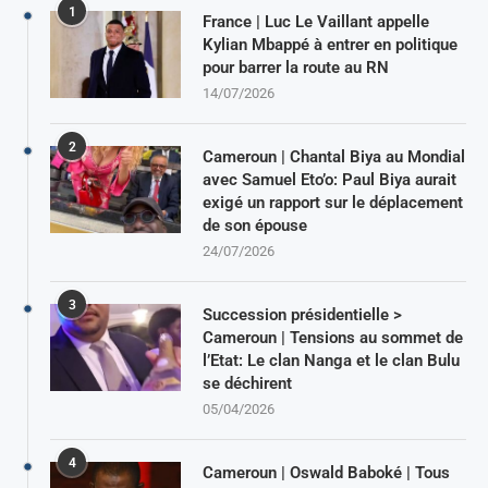
1
France | Luc Le Vaillant appelle
Kylian Mbappé à entrer en politique
pour barrer la route au RN
14/07/2026
2
Cameroun | Chantal Biya au Mondial
avec Samuel Eto’o: Paul Biya aurait
exigé un rapport sur le déplacement
de son épouse
24/07/2026
3
Succession présidentielle >
Cameroun | Tensions au sommet de
l’Etat: Le clan Nanga et le clan Bulu
se déchirent
05/04/2026
4
Cameroun | Oswald Baboké | Tous