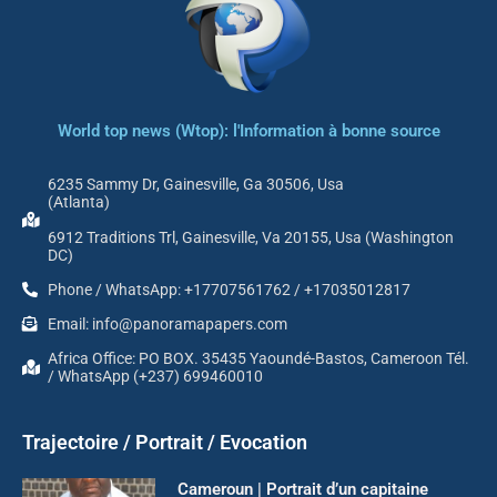
World top news (Wtop): l'Information à bonne source
6235 Sammy Dr, Gainesville, Ga 30506, Usa
(Atlanta)
6912 Traditions Trl, Gainesville, Va 20155, Usa (Washington
DC)
Phone / WhatsApp: +17707561762 / +17035012817
Email: info@panoramapapers.com
Africa Office: PO BOX. 35435 Yaoundé-Bastos, Cameroon Tél.
/ WhatsApp (+237) 699460010
Trajectoire / Portrait / Evocation
Cameroun | Portrait d’un capitaine