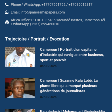
Phone / WhatsApp: +17707561762 / +17035012817
Email: info@panoramapapers.com
Africa Office: PO BOX. 35435 Yaoundé-Bastos, Cameroon Tél.
/ WhatsApp (+237) 699460010
Trajectoire / Portrait / Evocation
Cameroun | Portrait d’un capitaine
d’industrie qui navigue entre business,
sport et pouvoir
05/08/2026
Cameroun | Suzanne Kala Lobè: La
plume libre qui a marqué plusieurs
générations de journalistes
02/08/2026
Bangladesh | Mohammad Shahabuddin,