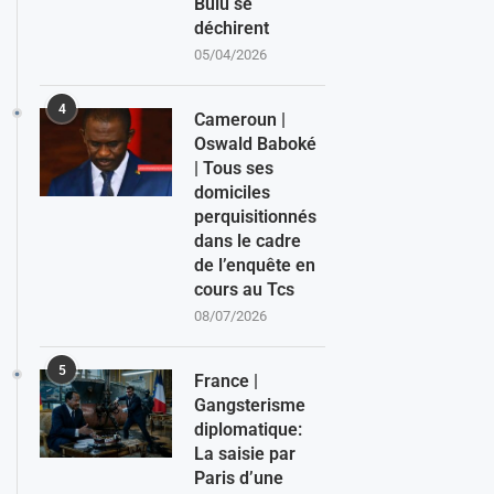
Bulu se
déchirent
05/04/2026
4
Cameroun |
Oswald Baboké
| Tous ses
domiciles
perquisitionnés
dans le cadre
de l’enquête en
cours au Tcs
08/07/2026
5
France |
Gangsterisme
diplomatique:
La saisie par
Paris d’une