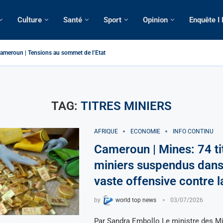
Culture
Santé
Sport
Opinion
Enquête I
ameroun | Tensions au sommet de l’Etat: Le...
ous ses domiciles perquisitionnés dans le...
tique: La saisie par Paris d’une cargaison destinée...
 de France: Longue Longue attendu par...
merounaise tuée par la chute d’un arbre...
n constitutionnelle: Un vice-président aux pouvoirs étendus...
ion: Le commissaire Vicent de Paul Meva aurait...
ale: Incertitudes sur le cas Anicet Ekane.
TAG:
TITRES MINIERS
AFRIQUE
ECONOMIE
INFO CONTINU
Cameroun | Mines: 74 ti
miniers suspendus dans
vaste offensive contre l
by
world top news
03/07/2026
Par Sandra Embollo Le ministre des Mi