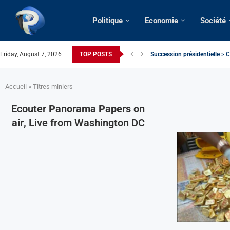
Politique
Economie
Société
Friday, August 7, 2026
TOP POSTS
Succession présidentielle > C
Cameroun | Oswald Baboké | T
France | Gangsterisme diploma
URGENT > Cameroun | Expulsé
États-Unis | Une infirmière ca
Exclusif > Cameroun | Révisio
Cameroun | Liberté d’express
Cameroun | Crise post-élector
Accueil
»
Titres miniers
Ecouter
Panorama Papers on
air
, Live from Washington DC