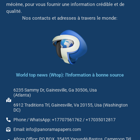
mé
cène, pour vous fournir une information crédible et de
qualité.
Nos contacts et adresses à travers le monde:
World top news (Wtop): l'Information à bonne source
6235 Sammy Dr, Gainesville, Ga 30506, Usa
(Atlanta)
6912 Traditions Trl, Gainesville, Va 20155, Usa (Washington
DC)
Phone / WhatsApp: +17707561762 / +17035012817
Email: info@panoramapapers.com
Africa Office: PO BOX. 35435 Yaoundé-Bastos, Cameroon Tél.