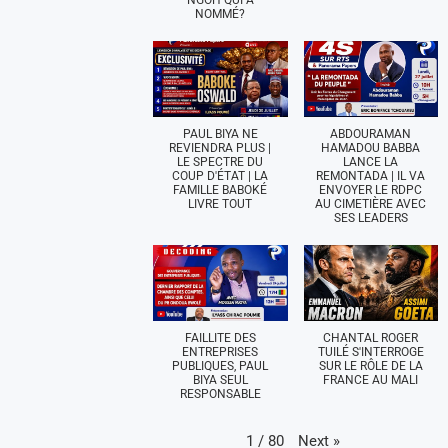
NGOH QUI A
NOMMÉ?
PAUL BIYA NE
ABDOURAMAN
REVIENDRA PLUS |
HAMADOU BABBA
LE SPECTRE DU
LANCE LA
COUP D'ÉTAT | LA
REMONTADA | IL VA
FAMILLE BABOKÉ
ENVOYER LE RDPC
LIVRE TOUT
AU CIMETIÈRE AVEC
SES LEADERS
FAILLITE DES
CHANTAL ROGER
ENTREPRISES
TUILÉ S'INTERROGE
PUBLIQUES, PAUL
SUR LE RÔLE DE LA
BIYA SEUL
FRANCE AU MALI
RESPONSABLE
Next
»
1
/
80