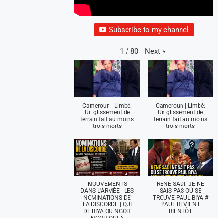
Subscribe to my channel
Next
»
1
/
80
Cameroun | Limbé:
Cameroun | Limbé:
Un glissement de
Un glissement de
terrain fait au moins
terrain fait au moins
trois morts
trois morts
MOUVEMENTS
RENÉ SADI: JE NE
DANS L'ARMÉE | LES
SAIS PAS OÙ SE
NOMINATIONS DE
TROUVE PAUL BIYA #
LA DISCORDE | QUI
PAUL REVIENT
DE BIYA OU NGOH
BIENTÔT