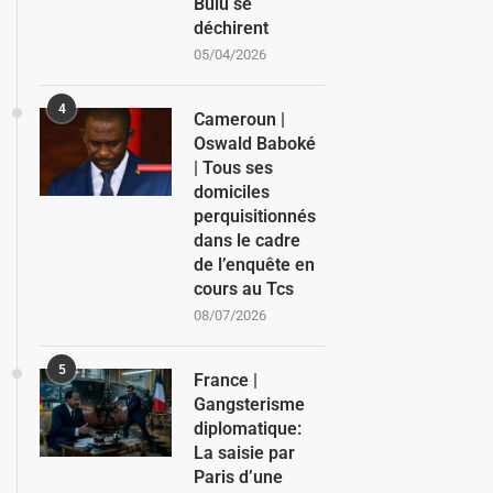
Bulu se
déchirent
05/04/2026
4
Cameroun |
Oswald Baboké
| Tous ses
domiciles
perquisitionnés
dans le cadre
de l’enquête en
cours au Tcs
08/07/2026
5
France |
Gangsterisme
diplomatique:
La saisie par
Paris d’une