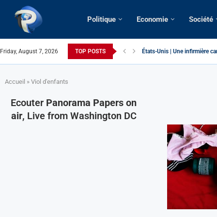
Politique
Economie
Société
Friday, August 7, 2026
TOP POSTS
États-Unis | Une infirmière ca
Exclusif > Cameroun | Révisio
Cameroun | Liberté d’express
Cameroun | Crise post-élector
Accueil
»
Viol d'enfants
Ecouter
Panorama Papers on
air
, Live from Washington DC