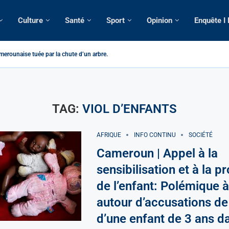
Culture
Santé
Sport
Opinion
Enquête I
merounaise tuée par la chute d’un arbre...
n constitutionnelle: Un vice-président aux pouvoirs étendus...
ion: Le commissaire Vicent de Paul Meva aurait...
ale: Incertitudes sur le cas Anicet Ekane.
TAG:
VIOL D’ENFANTS
AFRIQUE
INFO CONTINU
SOCIÉTÉ
Cameroun | Appel à la
sensibilisation et à la p
de l’enfant: Polémique 
autour d’accusations de 
d’une enfant de 3 ans d