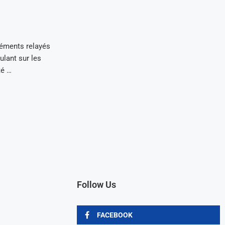
éments relayés
ulant sur les
té …
Follow Us
FACEBOOK