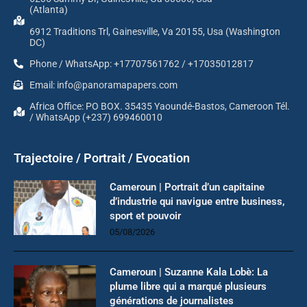
(Atlanta)
6912 Traditions Trl, Gainesville, Va 20155, Usa (Washington
DC)
Phone / WhatsApp: +17707561762 / +17035012817
Email: info@panoramapapers.com
Africa Office: PO BOX. 35435 Yaoundé-Bastos, Cameroon Tél.
/ WhatsApp (+237) 699460010
Trajectoire / Portrait / Evocation
Cameroun | Portrait d’un capitaine
d’industrie qui navigue entre business,
sport et pouvoir
05/08/2026
Cameroun | Suzanne Kala Lobè: La
plume libre qui a marqué plusieurs
générations de journalistes