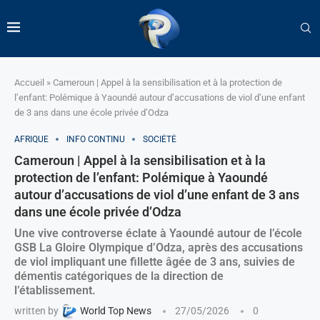
Accueil
»
Cameroun | Appel à la sensibilisation et à la protection de
l’enfant: Polémique à Yaoundé autour d’accusations de viol d’une enfant
de 3 ans dans une école privée d’Odza
AFRIQUE
INFO CONTINU
SOCIÉTÉ
Cameroun | Appel à la sensibilisation et à la
protection de l’enfant: Polémique à Yaoundé
autour d’accusations de viol d’une enfant de 3 ans
dans une école privée d’Odza
Une vive controverse éclate à Yaoundé autour de l’école
GSB La Gloire Olympique d’Odza, après des accusations
de viol impliquant une fillette âgée de 3 ans, suivies de
démentis catégoriques de la direction de
l’établissement.
written by
World Top News
27/05/2026
0