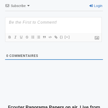
Subscribe
Login
{}
[+]
0
COMMENTAIRES
Ecouter
Panorama Papers on air
, Live from